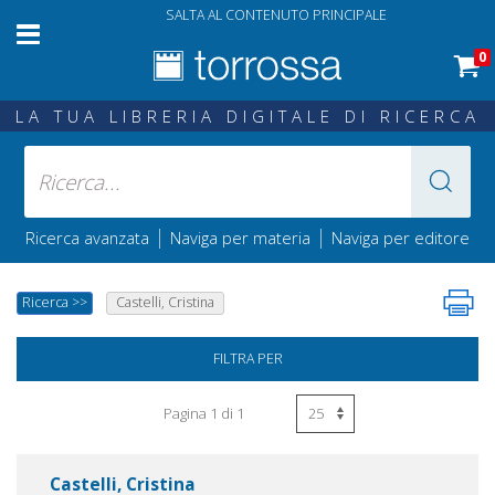
SALTA AL CONTENUTO PRINCIPALE
0
LA TUA LIBRERIA DIGITALE DI RICERCA
|
|
Ricerca avanzata
Naviga per materia
Naviga per editore
Ricerca
>>
Castelli, Cristina
FILTRA PER
Pagina 1 di 1
Castelli, Cristina