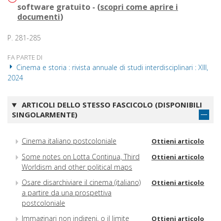
software gratuito - (
scopri come aprire i
documenti
)
P. 281-285
FA PARTE DI
Cinema e storia : rivista annuale di studi interdisciplinari : XIII,
2024
ARTICOLI DELLO STESSO FASCICOLO (DISPONIBILI
SINGOLARMENTE)
Cinema italiano postcoloniale
Ottieni articolo
Some notes on Lotta Continua, Third
Ottieni articolo
Worldism and other political maps
Osare disarchiviare il cinema (italiano)
Ottieni articolo
a partire da una prospettiva
postcoloniale
Immaginari non indigeni, o il limite
Ottieni articolo