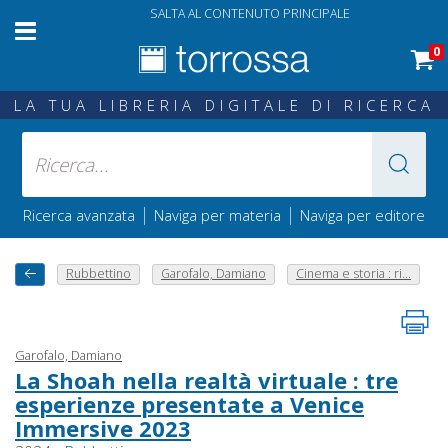
SALTA AL CONTENUTO PRINCIPALE
0
LA TUA LIBRERIA DIGITALE DI RICERCA
|
|
Ricerca avanzata
Naviga per materia
Naviga per editore
Rubbettino
Garofalo, Damiano
Cinema e storia : ri...
Garofalo, Damiano
La Shoah nella realtà virtuale : tre
esperienze presentate a Venice
Immersive 2023