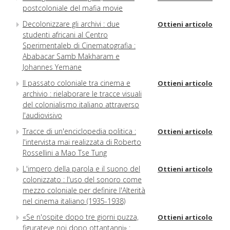
postcoloniale del mafia movie
Decolonizzare gli archivi : due
Ottieni articolo
studenti africani al Centro
Sperimentaleb di Cinematografia :
Ababacar Samb Makharam e
Johannes Yemane
Il passato coloniale tra cinema e
Ottieni articolo
archivio : rielaborare le tracce visuali
del colonialismo italiano attraverso
l'audiovisivo
Tracce di un'enciclopedia politica :
Ottieni articolo
l'intervista mai realizzata di Roberto
Rossellini a Mao Tse Tung
L'impero della parola e il suono del
Ottieni articolo
colonizzato : l'uso del sonoro come
mezzo coloniale per definire l'Alterità
nel cinema italiano (1935-1938)
«Se n'ospite dopo tre giorni puzza,
Ottieni articolo
figurateve noi dopo ottantanni» :