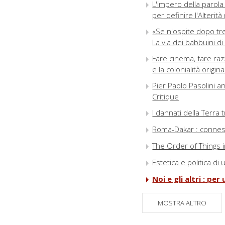
L'impero della parola
per definire l'Alterit
«Se n'ospite dopo tre
La via dei babbuini di
Fare cinema, fare raz
e la colonialità origin
Pier Paolo Pasolini a
Critique
I dannati della Terra
Roma-Dakar : connessi
The Order of Things 
Estetica e politica d
Noi e gli altri : p
La Shoah nella realt
MOSTRA ALTRO
Osservatorio_immagi