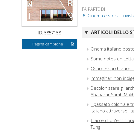
FA PARTE DI
Cinema e storia : rivista
ARTICOLI DELLO S
ID: 5857158
Pagina campione
Cinema italiano postc
Some notes on Lotta 
Osare disarchiviare i
Immaginari non indigen
Decolonizzare gli arc
Ababacar Samb Mak
Il passato coloniale t
italiano attraverso l'
Tracce di un'enciclope
Tung