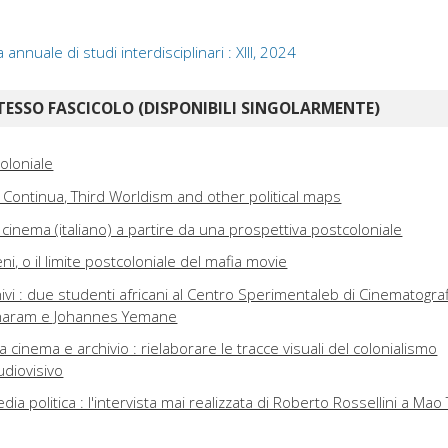
 annuale di studi interdisciplinari : XIII, 2024
TESSO FASCICOLO (DISPONIBILI SINGOLARMENTE)
oloniale
Continua, Third Worldism and other political maps
l cinema (italiano) a partire da una prospettiva postcoloniale
i, o il limite postcoloniale del mafia movie
hivi : due studenti africani al Centro Sperimentaleb di Cinematograf
haram e Johannes Yemane
ra cinema e archivio : rielaborare le tracce visuali del colonialismo
audiovisivo
dia politica : l'intervista mai realizzata di Roberto Rossellini a Mao