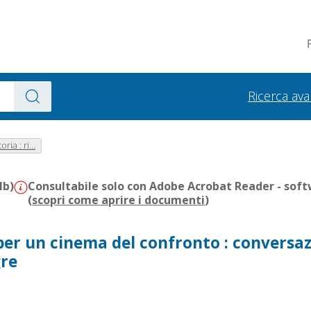
Ricerca av
ia : ri...
Mb)
Consultabile solo con Adobe Acrobat Reader - soft
(
scopri come aprire i documenti
)
 : per un cinema del confronto : conversa
gre