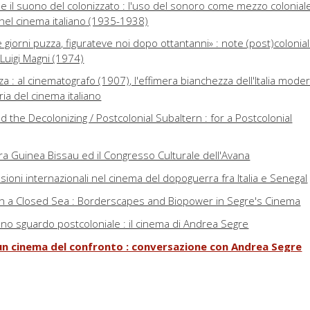
 e il suono del colonizzato : l'uso del sonoro come mezzo colonial
à nel cinema italiano (1935-1938)
 giorni puzza, figurateve noi dopo ottantanni» : note (post)colonial
 Luigi Magni (1974)
za : al cinematografo (1907), l'effimera bianchezza dell'Italia mode
aria del cinema italiano
nd the Decolonizing / Postcolonial Subaltern : for a Postcolonial
 tra Guinea Bissau ed il Congresso Culturale dell'Avana
oni internazionali nel cinema del dopoguerra fra Italia e Senegal
in a Closed Sea : Borderscapes and Biopower in Segre's Cinema
i uno sguardo postcoloniale : il cinema di Andrea Segre
er un cinema del confronto : conversazione con Andrea Segre
à virtuale : tre esperienze presentate a Venice Immersive 2023
nari