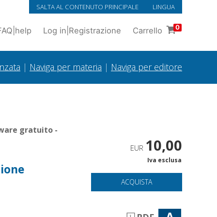
SALTA AL CONTENUTO PRINCIPALE
LINGUA
0
FAQ
|
help
Log in
|
Registrazione
Carrello
anzata
|
Naviga per materia
|
Naviga per editore
ware gratuito -
10,00
EUR
Iva esclusa
zione
ACQUISTA
A