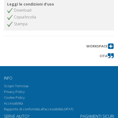
Leggi le condizioni d'uso
Download
Copia/Incolla
Stampa
WORKSPACE
CITA
INFO
Scopri Torrossa
Privacy Policy
Cookie Policy
Accessibilità
Rapporto di conformità all'accessibilità (VPAT)
SERVE AIUTO?
PAGAMENTI SICURI