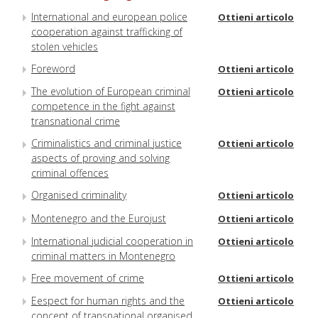
International and european police
Ottieni articolo
cooperation against trafficking of
stolen vehicles
Foreword
Ottieni articolo
The evolution of European criminal
Ottieni articolo
competence in the fight against
transnational crime
Criminalistics and criminal justice
Ottieni articolo
aspects of proving and solving
criminal offences
Organised criminality
Ottieni articolo
Montenegro and the Eurojust
Ottieni articolo
International judicial cooperation in
Ottieni articolo
criminal matters in Montenegro
Free movement of crime
Ottieni articolo
Eespect for human rights and the
Ottieni articolo
concept of transnational organised