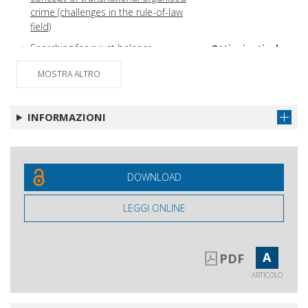
crime (challenges in the rule-of-law
field)
Searching for a just balance
Ottieni articolo
MOSTRA ALTRO
INFORMAZIONI
DOWNLOAD
LEGGI ONLINE
A
PDF
ARTICOLO