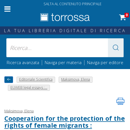
SALTA AL CONTENUTO PRINCIPALE
0
LA TUA LIBRERIA DIGITALE DI RICERCA
|
|
Ricerca avanzata
Naviga per materia
Naviga per editore
Editoriale Scientifica
Maksimova, Elena
EUWEB legal essays :...
Maksimova, Elena
Cooperation for the protection of the
rights of female migrants :