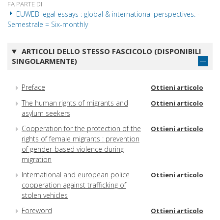
FA PARTE DI
EUWEB legal essays : global & international perspectives. -
Semestrale = Six-monthly
ARTICOLI DELLO STESSO FASCICOLO (DISPONIBILI
SINGOLARMENTE)
Preface
Ottieni articolo
The human rights of migrants and
Ottieni articolo
asylum seekers
Cooperation for the protection of the
Ottieni articolo
rights of female migrants : prevention
of gender-based violence during
migration
International and european police
Ottieni articolo
cooperation against trafficking of
stolen vehicles
Foreword
Ottieni articolo