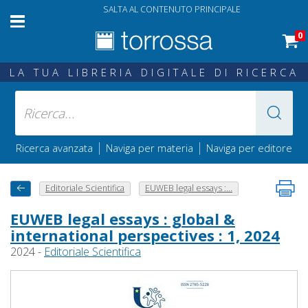
SALTA AL CONTENUTO PRINCIPALE
0
LA TUA LIBRERIA DIGITALE DI RICERCA
|
|
Ricerca avanzata
Naviga per materia
Naviga per editore
Editoriale Scientifica
EUWEB legal essays :...
EUWEB legal essays : global &
international perspectives : 1, 2024
2024 -
Editoriale Scientifica