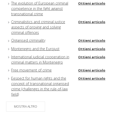
The evolution of European criminal
Ottieni articolo
competence in the fight against
transnational crime
Criminalistics and criminal justice
Ottieni articolo
aspects of proving and solving
criminal offences
Organised criminality
Ottieni articolo
Montenegro and the Eurojust
Ottieni articolo
International judicial cooperation in
Ottieni articolo
criminal matters in Montenegro
Free movement of crime
Ottieni articolo
Eespect for human rights and the
Ottieni articolo
concept of transnational organised
crime (challenges in the rule-of-law
field)
Searching for a just balance
Ottieni articolo
MOSTRA ALTRO