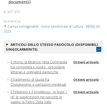
documenti
)
P. 317-375
FA PARTE DI
Campi immaginabili : rivista semestrale di cultura : 68/69, I/II,
2023
ARTICOLI DELLO STESSO FASCICOLO (DISPONIBILI
SINGOLARMENTE)
Il ritorno di Beatrice nella Commedia
Ottieni articolo
tra corporeità e spirito : precedenti
letterari e originalità dantesche
Il tradimento di Giuda fra
Ottieni articolo
Cristianesimo e narrazioni medievali
Il Pellegrino e il prodigioso : le feste, i
Ottieni articolo
riti, le superstizioni nei racconti di
viaggio di Pietro Della Valle