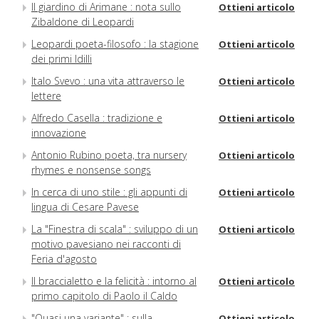
Il giardino di Arimane : nota sullo
Ottieni articolo
Zibaldone di Leopardi
Leopardi poeta-filosofo : la stagione
Ottieni articolo
dei primi Idilli
Italo Svevo : una vita attraverso le
Ottieni articolo
lettere
Alfredo Casella : tradizione e
Ottieni articolo
innovazione
Antonio Rubino poeta, tra nursery
Ottieni articolo
rhymes e nonsense songs
In cerca di uno stile : gli appunti di
Ottieni articolo
lingua di Cesare Pavese
La "Finestra di scala" : sviluppo di un
Ottieni articolo
motivo pavesiano nei racconti di
Feria d'agosto
Il braccialetto e la felicità : intorno al
Ottieni articolo
primo capitolo di Paolo il Caldo
"Quasi una variante" : sulla
Ottieni articolo