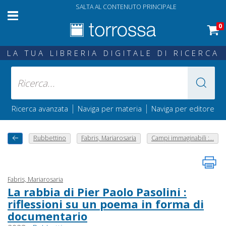
SALTA AL CONTENUTO PRINCIPALE
0
LA TUA LIBRERIA DIGITALE DI RICERCA
|
|
Ricerca avanzata
Naviga per materia
Naviga per editore
Rubbettino
Fabris, Mariarosaria
Campi immaginabili :...
Fabris, Mariarosaria
La rabbia di Pier Paolo Pasolini :
riflessioni su un poema in forma di
documentario