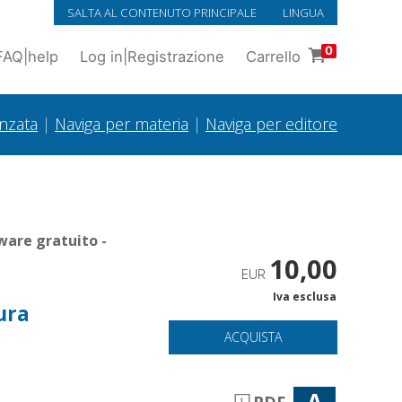
SALTA AL CONTENUTO PRINCIPALE
LINGUA
0
FAQ
|
help
Log in
|
Registrazione
Carrello
anzata
|
Naviga per materia
|
Naviga per editore
ware gratuito -
10,00
EUR
Iva esclusa
tura
ACQUISTA
A