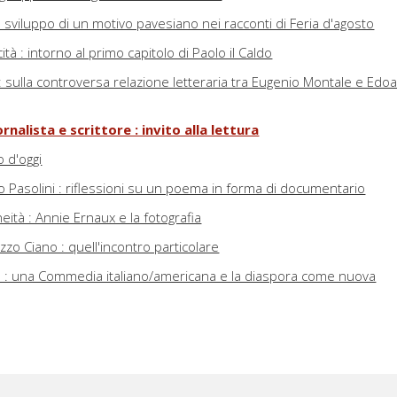
 : sviluppo di un motivo pavesiano nei racconti di Feria d'agosto
licità : intorno al primo capitolo di Paolo il Caldo
: sulla controversa relazione letteraria tra Eugenio Montale e Edo
nalista e scrittore : invito alla lettura
 d'oggi
lo Pasolini : riflessioni su un poema in forma di documentario
eità : Annie Ernaux e la fotografia
zzo Ciano : quell'incontro particolare
s : una Commedia italiano/americana e la diaspora come nuova
rsi egemoni : su razza, etnia e classe sociale in The Road to Los
e
a Commedia italoamericana di Nick Tosches