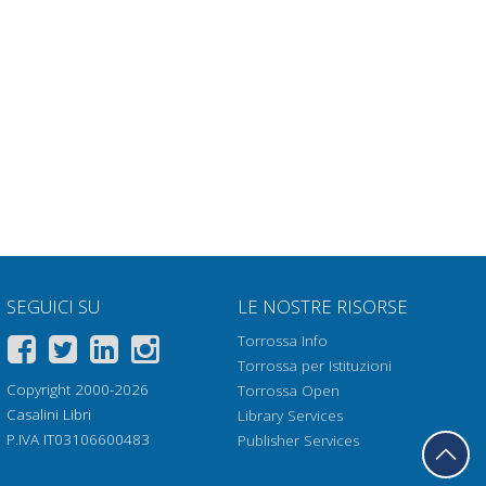
SEGUICI SU
LE NOSTRE RISORSE
Torrossa Info
Torrossa per Istituzioni
Copyright 2000-2026
Torrossa Open
Casalini Libri
Library Services
P.IVA IT03106600483
Publisher Services