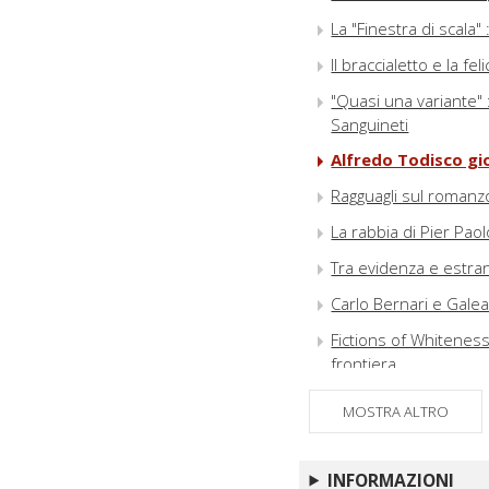
La "Finestra di scala"
Il braccialetto e la fe
"Quasi una variante" 
Sanguineti
Alfredo Todisco gior
Ragguagli sul romanzo
La rabbia di Pier Pao
Tra evidenza e estran
Carlo Bernari e Galea
Fictions of Whitenes
frontiera
L'ambiguità dei disco
MOSTRA ALTRO
Angeles di John Fant
La mano di Dante : L
INFORMAZIONI