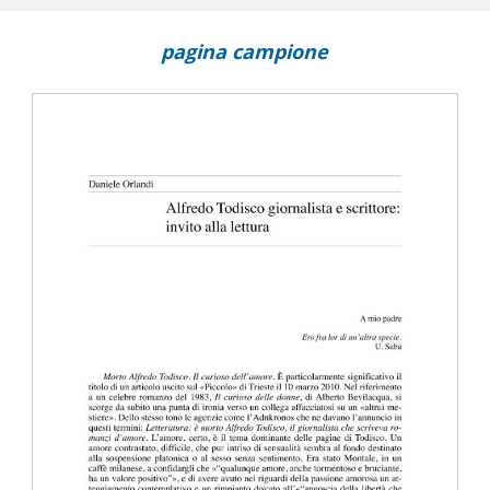
e il romanzo storico : The Good Left Undone di Adriana Trigiani
 : sulla capra, ovvero sullo sguardo ‘in tralice' verso un Altrove
pagina campione
e dell'arcobaleno secondo Giuseppe Gioachino Belli
trisce il pane" (e il vino) : semantiche di vita, morte e rinascita ne Il
scoli
 in memoria di Rocco Carbone : Trenodia con citazioni da Rainer Mar