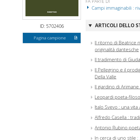
FA PARTE DI
Campi immaginabili : riv
ARTICOLI DELLO S
ID: 5702406
Pagina campione
Il ritorno di Beatrice
originalità dantesche
Il tradimento di Giud
Il Pellegrino e il prodi
Della Valle
Il giardino di Arimane
Leopardi poeta-filosofo
Italo Svevo : una vita
Alfredo Casella : tra
Antonio Rubino poet
In cerca di uno stile 