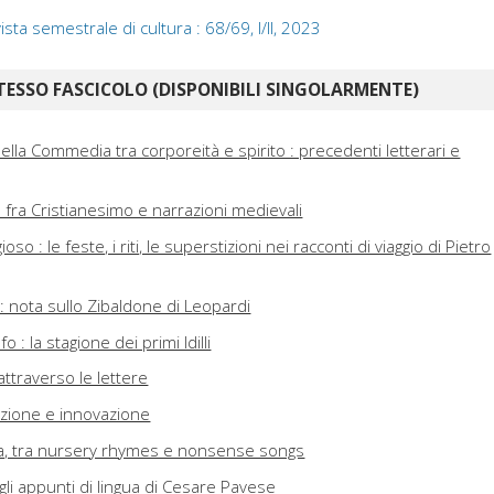
ista semestrale di cultura : 68/69, I/II, 2023
TESSO FASCICOLO (DISPONIBILI SINGOLARMENTE)
 nella Commedia tra corporeità e spirito : precedenti letterari e
a fra Cristianesimo e narrazioni medievali
gioso : le feste, i riti, le superstizioni nei racconti di viaggio di Pietro
 : nota sullo Zibaldone di Leopardi
 : la stagione dei primi Idilli
 attraverso le lettere
dizione e innovazione
a, tra nursery rhymes e nonsense songs
: gli appunti di lingua di Cesare Pavese