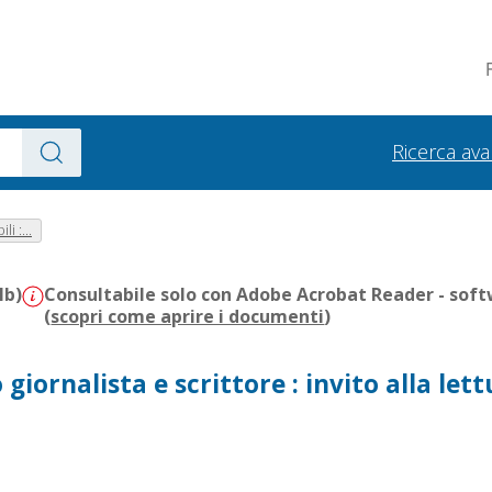
Ricerca av
i :...
Mb)
Consultabile solo con Adobe Acrobat Reader - soft
(
scopri come aprire i documenti
)
giornalista e scrittore : invito alla let