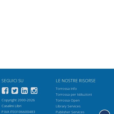
SEGUICI SU
LE NOSTRE RISORSE
Torrossa Info
Torrossa per Istituzioni
Copyright 2000-2026
Torrossa Open
Casalini Libri
Library Services
P.IVA IT03106600483
Publisher Services