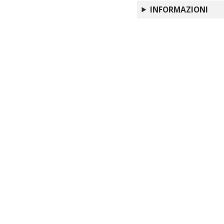
INFORMAZIONI
"A scrivere non ci so
inclusiva in un istitu
Formati pedagogici ne
questioni emerse in s
Pensare e agire la pr
Mediawar : tecnologie
discorsivizzazione ne
Il cielo di Icaro : in
Note e rassegne