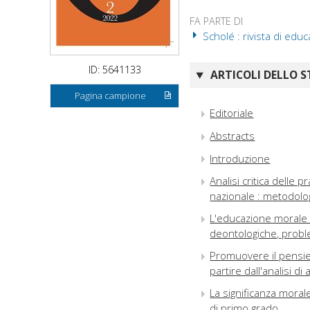
FA PARTE DI
Scholé : rivista di educ
ID: 5641133
ARTICOLI DELLO S
Pagina campione
Editoriale
Abstracts
Introduzione
Analisi critica delle
nazionale : metodolog
L'educazione morale ne
deontologiche, probl
Promuovere il pensie
partire dall'analisi di
La significanza moral
di primo grado