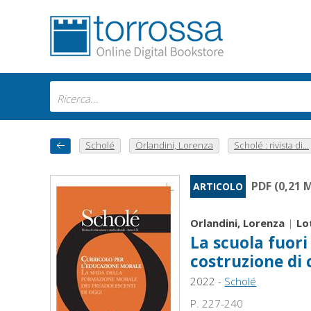
Scholé
Orlandini, Lorenza
Scholé : rivista di...
PDF (0,21 
ARTICOLO
Orlandini, Lorenza
|
Lo
La scuola fuori
costruzione di
2022 -
Scholé
P. 227-240