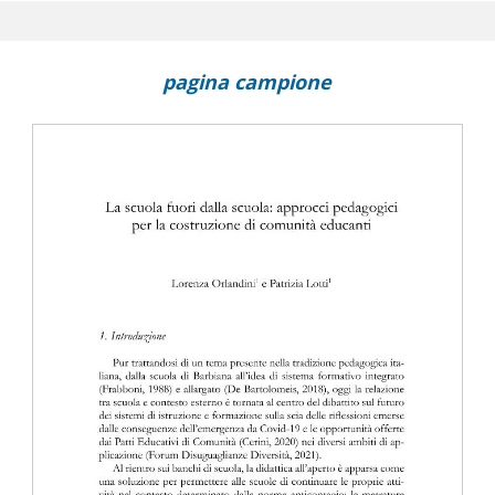
no mai riuscito" : il Writing and Reading Workshop come metodolog
to professionale
pagina campione
lle posture di apprendimento degli studenti universitari : alcune
ituazioni di didattica da remoto
assi : per una didattica dell'"Esperimento mentale"
 e conflitto nella guerra Russia-Ucraina : rappresentazione media
l web sociale
tergenerazionalità, educazione, media