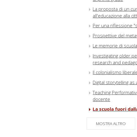
La proposta di un cur
all'educazione alla ci
Per una riflessione "
Prospettive del metav
Le memorie di scuola d
Investigating older p
research and pedagog
Il colonialismo liberal
Digital storytelling 
Teaching Performative
docente
La scuola fuori dal
"La scuola in presenz
MOSTRA ALTRO
in pandemia di stude
L'Intelligenza artifici