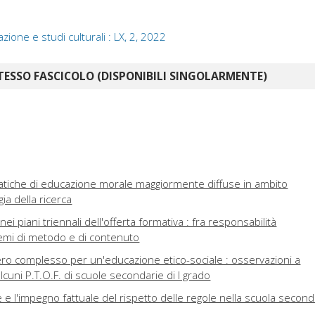
azione e studi culturali : LX, 2, 2022
TESSO FASCICOLO (DISPONIBILI SINGOLARMENTE)
 pratiche di educazione morale maggiormente diffuse in ambito
ia della ricerca
i piani triennali dell'offerta formativa : fra responsabilità
emi di metodo e di contenuto
ro complesso per un'educazione etico-sociale : osservazioni a
 alcuni P.T.O.F. di scuole secondarie di I grado
e e l'impegno fattuale del rispetto delle regole nella scuola second