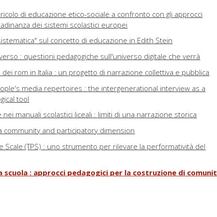
ricolo di educazione etico-sociale a confronto con gli approcci
ttadinanza dei sistemi scolastici europei
sistematica" sul concetto di educazione in Edith Stein
erso : questioni pedagogiche sull'universo digitale che verrà
ei rom in Italia : un progetto di narrazione collettiva e pubblica
eople's media repertoires : the intergenerational interview as a
ical tool
e nei manuali scolastici liceali : limiti di una narrazione storica
as a community and participatory dimension
 Scale (TPS) : uno strumento per rilevare la performatività del
la scuola : approcci pedagogici per la costruzione di comuni
a dovrebbe essere qualcosa di più della DAD" : riflessioni sulla sc
nti di scuola superiore in Lombardia
ale nei musei : uno studio esplorativo sullo stato dell'arte in Italia