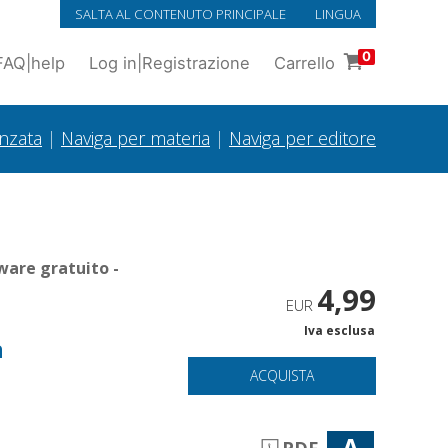
SALTA AL CONTENUTO PRINCIPALE
LINGUA
0
FAQ
|
help
Log in
|
Registrazione
Carrello
anzata
|
Naviga per materia
|
Naviga per editore
ware gratuito -
4,99
EUR
Iva esclusa
a
ACQUISTA
A