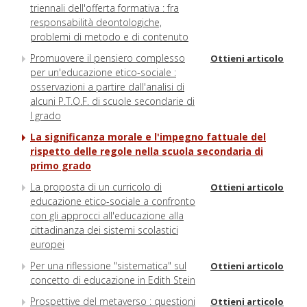
triennali dell'offerta formativa : fra
responsabilità deontologiche,
problemi di metodo e di contenuto
Promuovere il pensiero complesso
Ottieni articolo
per un'educazione etico-sociale :
osservazioni a partire dall'analisi di
alcuni P.T.O.F. di scuole secondarie di
I grado
La significanza morale e l'impegno fattuale del
rispetto delle regole nella scuola secondaria di
primo grado
La proposta di un curricolo di
Ottieni articolo
educazione etico-sociale a confronto
con gli approcci all'educazione alla
cittadinanza dei sistemi scolastici
europei
Per una riflessione "sistematica" sul
Ottieni articolo
concetto di educazione in Edith Stein
Prospettive del metaverso : questioni
Ottieni articolo