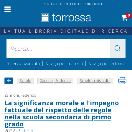
SALTA AL CONTENUTO PRINCIPALE
0
LA TUA LIBRERIA DIGITALE DI RICERCA
|
|
Ricerca avanzata
Naviga per materia
Naviga per editore
Scholé
Zannoni, Federico
Scholé : rivista di...
Zannoni, Federico
La significanza morale e l'impegno
fattuale del rispetto delle regole
nella scuola secondaria di primo
grado
2022 -
Scholé