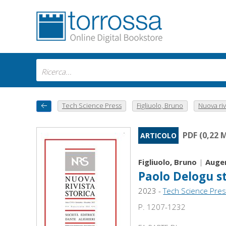
Tech Science Press
Figliuolo, Bruno
Nuova rivi
PDF (0,22 
ARTICOLO
Figliuolo, Bruno
|
Augen
Paolo Delogu s
2023 -
Tech Science Pre
P. 1207-1232