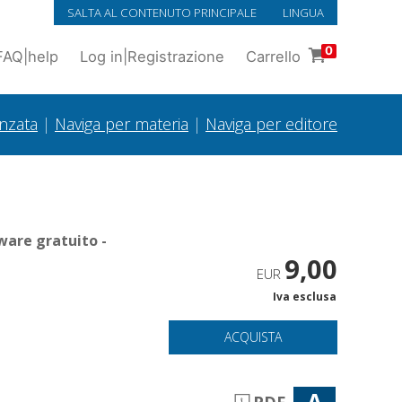
SALTA AL CONTENUTO PRINCIPALE
LINGUA
0
FAQ
|
help
Log in
|
Registrazione
Carrello
anzata
|
Naviga per materia
|
Naviga per editore
ware gratuito -
9,00
EUR
Iva esclusa
ACQUISTA
A