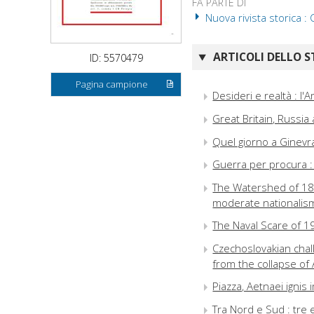
FA PARTE DI
Nuova rivista storica : 
ARTICOLI DELLO S
ID: 5570479
Pagina campione
Desideri e realtà : l'
Great Britain, Russi
Quel giorno a Ginevr
Guerra per procura : 
The Watershed of 1840
moderate nationalis
The Naval Scare of 1
Czechoslovakian chal
from the collapse of
Piazza, Aetnaei ignis
Tra Nord e Sud : tre e