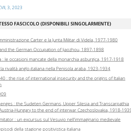
CVII, 3, 2023
TESSO FASCICOLO (DISPONIBILI SINGOLARMENTE)
Amministrazione Carter e la Junta Militar di Videla, 1977-1980
a and the German Occupation of Jiaozhou, 1897-1898
a : le occasioni mancate della monarchia asburgica, 1917-1918
la rivalità anglo-italiana nella Penisola araba, 1923-1934
 : the rise of international insecurity and the origins of Italian
m
909
lenges : the Sudeten Germans, Upper Silesia and Transcarpathia
 Austria-Hungary to the end of interwar Czechoslovakia, 1918-193
 imitator : un excursus sul Vesuvio nell'immaginario medievale
pisodi della stagione positivistica italiana