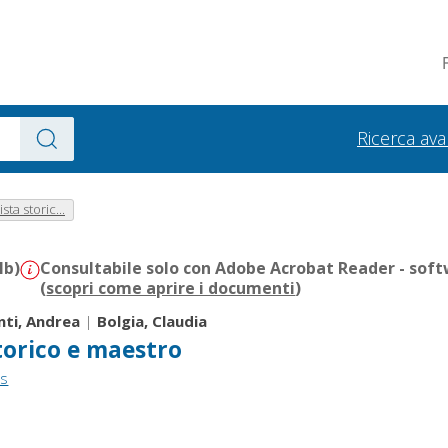
Ricerca av
sta storic...
Mb)
Consultabile solo con Adobe Acrobat Reader - soft
(
scopri come aprire i documenti
)
ti, Andrea
|
Bolgia, Claudia
torico e maestro
ss