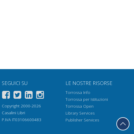
SEGUICI SU
LE NOSTRE RISORSE
Torrossa Info
Torrossa per Istituzioni
Copyright 2000-2026
Torrossa Open
Casalini Libri
Library Services
P.IVA IT03106600483
Publisher Services