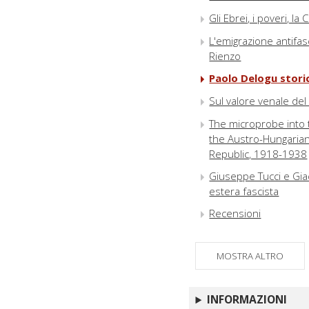
Gli Ebrei, i poveri, l
L'emigrazione antifasc
Rienzo
Paolo Delogu stori
Sul valore venale del 
The microprobe into t
the Austro-Hungarian 
Republic, 1918-1938
Giuseppe Tucci e Giaci
estera fascista
Recensioni
MOSTRA ALTRO
INFORMAZIONI