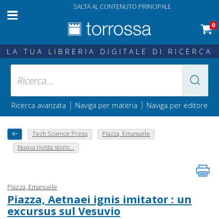
SALTA AL CONTENUTO PRINCIPALE
0
LA TUA LIBRERIA DIGITALE DI RICERCA
|
|
Ricerca avanzata
Naviga per materia
Naviga per editore
Tech Science Press
Piazza, Emanuele
Nuova rivista storic...
Piazza, Emanuele
Piazza, Aetnaei ignis imitator : un
excursus sul Vesuvio