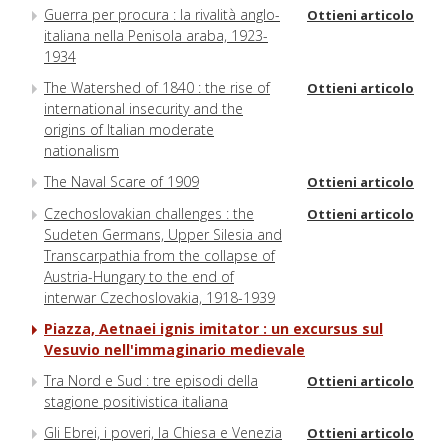
Guerra per procura : la rivalità anglo-
Ottieni articolo
italiana nella Penisola araba, 1923-
1934
The Watershed of 1840 : the rise of
Ottieni articolo
international insecurity and the
origins of Italian moderate
nationalism
The Naval Scare of 1909
Ottieni articolo
Czechoslovakian challenges : the
Ottieni articolo
Sudeten Germans, Upper Silesia and
Transcarpathia from the collapse of
Austria-Hungary to the end of
interwar Czechoslovakia, 1918-1939
Piazza, Aetnaei ignis imitator : un excursus sul
Vesuvio nell'immaginario medievale
Tra Nord e Sud : tre episodi della
Ottieni articolo
stagione positivistica italiana
Gli Ebrei, i poveri, la Chiesa e Venezia
Ottieni articolo