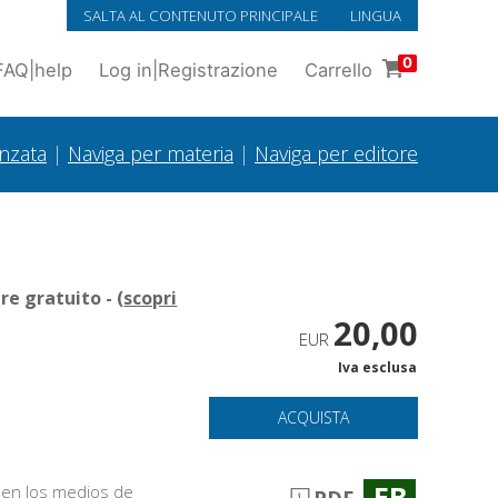
SALTA AL CONTENUTO PRINCIPALE
LINGUA
0
FAQ
|
help
Log in
|
Registrazione
Carrello
anzata
|
Naviga per materia
|
Naviga per editore
e gratuito - (
scopri
20,00
EUR
Iva esclusa
ACQUISTA
EB
 en los medios de