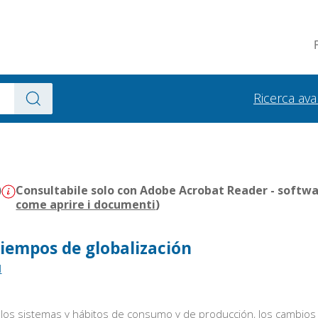
Ricerca av
)
Consultabile solo con Adobe Acrobat Reader - softwar
come aprire i documenti
)
tiempos de globalización
l
los sistemas y hábitos de consumo y de producción, los cambios