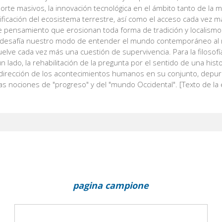
rte masivos, la innovación tecnológica en el ámbito tanto de la me
ficación del ecosistema terrestre, así como el acceso cada vez má
 pensamiento que erosionan toda forma de tradición y localismo
desafía nuestro modo de entender el mundo contemporáneo al 
elve cada vez más una cuestión de supervivencia. Para la filosofía
un lado, la rehabilitación de la pregunta por el sentido de una hist
 dirección de los acontecimientos humanos en su conjunto, depur
as nociones de "progreso" y del "mundo Occidental". [Texto de la e
pagina campione