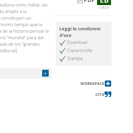
PDF
dicina como militar, las
E-BOOK
s amplio a la
 constituyen un
mismo tiempo que la
Leggi le condizioni
 de la historia pensar la
d'uso
oria "mundial" para dar
Download
ada de los "grandes
Copia/incolla
ditorial]
Stampa
WORKSPACE
CITA