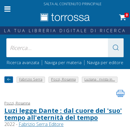
SALTA AL CONTENUTO PRINCIPALE
0
LA TUA LIBRERIA DIGITALE DI RICERCA
|
|
Ricerca avanzata
Naviga per materia
Naviga per editore
Fabrizio Serra
Pozzi, Rosanna
Luziana : rivista in...
Pozzi, Rosanna
Luzi legge Dante : dal cuore del 'suo'
tempo all'eternità del tempo
2022 -
Fabrizio Serra Editore