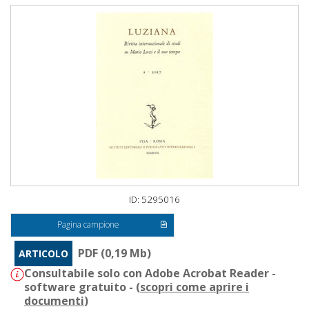
ID: 5295016
Pagina campione
PDF (0,19 Mb)
ARTICOLO
Consultabile solo con Adobe Acrobat Reader -
software gratuito - (
scopri come aprire i
documenti
)