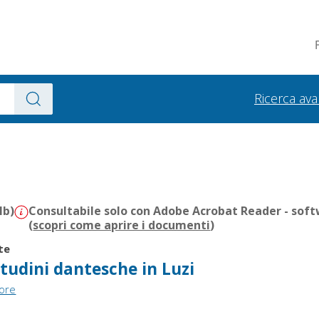
Ricerca av
Mb)
Consultabile solo con Adobe Acrobat Reader - soft
(
scopri come aprire i documenti
)
te
litudini dantesche in Luzi
tore