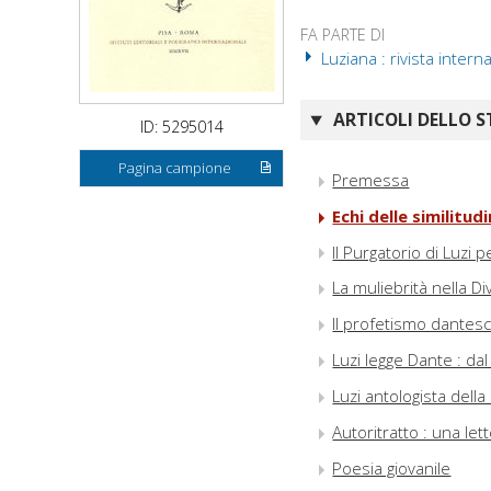
FA PARTE DI
Luziana : rivista intern
ARTICOLI DELLO S
ID: 5295014
Pagina campione
Premessa
Echi delle similitud
Il Purgatorio di Luzi p
La muliebrità nella D
Il profetismo dantesc
Luzi legge Dante : da
Luzi antologista del
Autoritratto : una let
Poesia giovanile