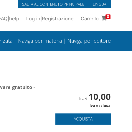
SALTA AL CONTENUTO PRINCIPALE
LINGUA
0
FAQ
|
help
Log in
|
Registrazione
Carrello
anzata
|
Naviga per materia
|
Naviga per editore
ware gratuito -
10,00
EUR
Iva esclusa
ACQUISTA