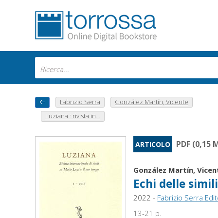
Fabrizio Serra
González Martín, Vicente
Luziana : rivista in...
PDF (0,15 
ARTICOLO
González Martín, Vicen
Echi delle simi
2022 -
Fabrizio Serra Edi
13-21 p.