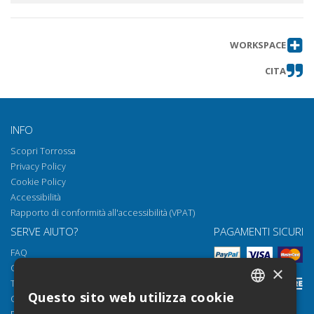
WORKSPACE
CITA
INFO
Scopri Torrossa
Privacy Policy
Cookie Policy
Accessibilità
Rapporto di conformità all'accessibilità (VPAT)
SERVE AIUTO?
PAGAMENTI SICURI
FAQ
Come aprire i nostri documenti
×
Torrossa Reader
Questo sito web utilizza cookie
Condizioni d'uso
ITALIAN