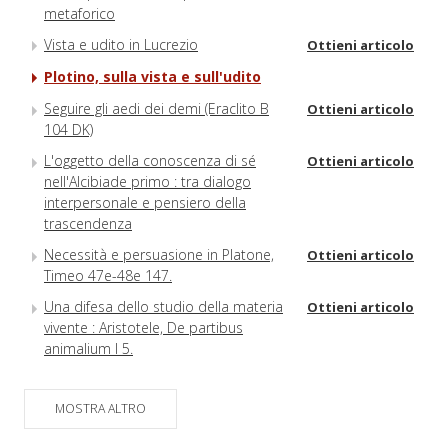
metaforico
Vista e udito in Lucrezio
Ottieni articolo
Plotino, sulla vista e sull'udito
Seguire gli aedi dei demi (Eraclito B
Ottieni articolo
104 DK)
L'oggetto della conoscenza di sé
Ottieni articolo
nell'Alcibiade primo : tra dialogo
interpersonale e pensiero della
trascendenza
Necessità e persuasione in Platone,
Ottieni articolo
Timeo 47e-48e 147.
Una difesa dello studio della materia
Ottieni articolo
vivente : Aristotele, De partibus
animalium I 5.
MOSTRA ALTRO