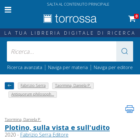
SALTA AL CONTENUTO PRINCIPALE
0
LA TUA LIBRERIA DIGITALE DI RICERCA
|
|
Ricerca avanzata
Naviga per materia
Naviga per editore
Fabrizio Serra
Taormina, Daniela P.
Antiquorum philosoph...
Taormina, Daniela P.
Plotino, sulla vista e sull'udito
2020 -
Fabrizio Serra Editore