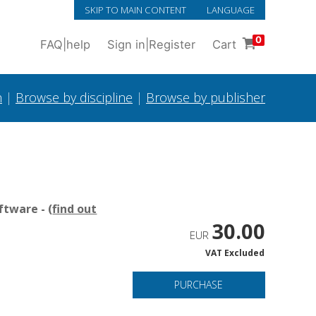
SKIP TO MAIN CONTENT
LANGUAGE
0
FAQ
|
help
Sign in
|
Register
Cart
h
|
Browse by discipline
|
Browse by publisher
tware - (
find out
30.00
EUR
VAT Excluded
PURCHASE