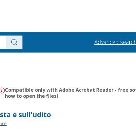
Advanced searc
Compatible only with Adobe Acrobat Reader - free sof
how to open the files
)
ista e sull'udito
tore