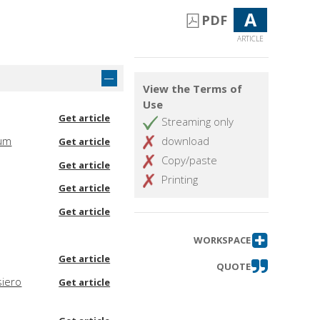
A
PDF
ARTICLE
View the Terms of
Use
Get article
Streaming only
cum
download
Get article
Copy/paste
Get article
Printing
Get article
Get article
WORKSPACE
Get article
QUOTE
siero
Get article