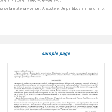
one in Platone, Timeo 47e-48e 147.
o della materia vivente : Aristotele, De partibus animalium I 5.
sample page