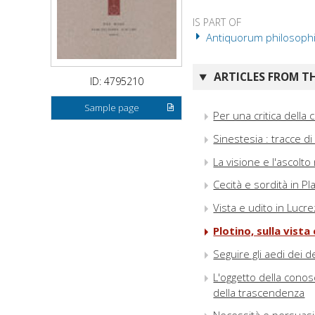
IS PART OF
Antiquorum philosophia 
ARTICLES FROM TH
ID: 4795210
Sample page
Per una critica della 
Sinestesia : tracce d
La visione e l'ascolto
Cecità e sordità in P
Vista e udito in Lucre
Plotino, sulla vista 
Seguire gli aedi dei d
L'oggetto della conos
della trascendenza