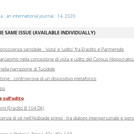
: an international journal : 14, 2020
E SAME ISSUE (AVAILABLE INDIVIDUALLY)
conoscenza sensibile : 'vista' e 'udito' fra Eraclito e Parmenide
i arcaismo nella concezione di vista e udito del Corpus Hippocrati
 nella narrazione di Tucidide
latone : controprova di un dispositivo metaforico
zio
e sull'udito
emi (Eraclito B 104 DK)
cenza di sé nell'Alcibiade primo : tra dialogo interpersonale e pen