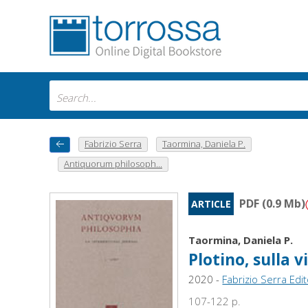
Fabrizio Serra
Taormina, Daniela P.
Antiquorum philosoph...
PDF (0.9 Mb)
ARTICLE
Taormina, Daniela P.
Plotino, sulla v
2020 -
Fabrizio Serra Edi
107-122 p.