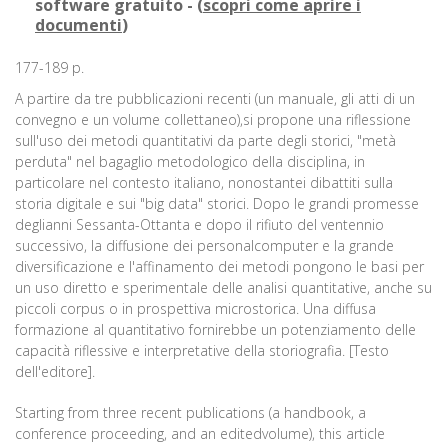
software gratuito - (
scopri come aprire i
documenti
)
177-189 p.
A partire da tre pubblicazioni recenti (un manuale, gli atti di un
convegno e un volume collettaneo),si propone una riflessione
sull'uso dei metodi quantitativi da parte degli storici, "metà
perduta" nel bagaglio metodologico della disciplina, in
particolare nel contesto italiano, nonostantei dibattiti sulla
storia digitale e sui "big data" storici. Dopo le grandi promesse
deglianni Sessanta-Ottanta e dopo il rifiuto del ventennio
successivo, la diffusione dei personalcomputer e la grande
diversificazione e l'affinamento dei metodi pongono le basi per
un uso diretto e sperimentale delle analisi quantitative, anche su
piccoli corpus o in prospettiva microstorica. Una diffusa
formazione al quantitativo fornirebbe un potenziamento delle
capacità riflessive e interpretative della storiografia. [Testo
dell'editore].
Starting from three recent publications (a handbook, a
conference proceeding, and an editedvolume), this article