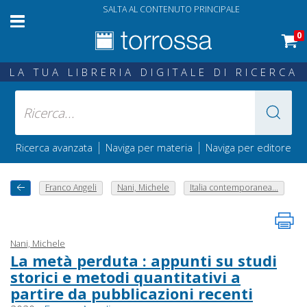
SALTA AL CONTENUTO PRINCIPALE
0
LA TUA LIBRERIA DIGITALE DI RICERCA
|
|
Ricerca avanzata
Naviga per materia
Naviga per editore
Franco Angeli
Nani, Michele
Italia contemporanea...
Nani, Michele
La metà perduta : appunti su studi
storici e metodi quantitativi a
partire da pubblicazioni recenti