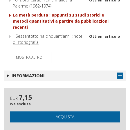
Palermo (1962-1974)
La metà perduta : appunti su studi storici e
metodi quantitativi a partire da pubblicazioni
recenti
Il Sessantotto ha cinquant'anni : note
Ottieni articolo
di storiografia
Storicizzare il welfare italiano in
Ottieni articolo
prospettiva globale e transnazionale :
MOSTRA ALTRO
un'analisi in ottica di genere
Dialoghi transatlantici : il caso di
Ottieni articolo
INFORMAZIONI
Pasquale Saraceno
L'amministrazione Carter e la
Ottieni articolo
"questione comunista" in Italia :
7,15
EUR
elaborazione e azione politica, 1976-
Iva esclusa
1978
Rassegna bibliografica
Ottieni articolo
ACQUISTA