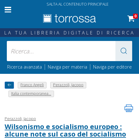
SALTA AL CONTENUTO PRINCIPALE
0
LA TUA LIBRERIA DIGITALE DI RICERCA
|
|
Ricerca avanzata
Naviga per materia
Naviga per editore
Franco Angeli
Perazzoli, Jacopo
Italia contemporanea...
Perazzoli, Jacopo
Wilsonismo e socialismo europeo :
alcune note sul caso del socialismo