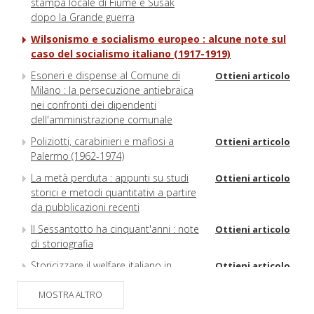
stampa locale di Fiume e Susak
dopo la Grande guerra
Wilsonismo e socialismo europeo : alcune note sul
caso del socialismo italiano (1917-1919)
Esoneri e dispense al Comune di
Ottieni articolo
Milano : la persecuzione antiebraica
nei confronti dei dipendenti
dell'amministrazione comunale
Poliziotti, carabinieri e mafiosi a
Ottieni articolo
Palermo (1962-1974)
La metà perduta : appunti su studi
Ottieni articolo
storici e metodi quantitativi a partire
da pubblicazioni recenti
Il Sessantotto ha cinquant'anni : note
Ottieni articolo
di storiografia
Storicizzare il welfare italiano in
Ottieni articolo
prospettiva globale e transnazionale :
un'analisi in ottica di genere
MOSTRA ALTRO