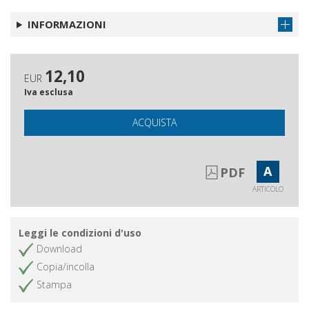
Dialoghi transatlantici : il caso di
Ottieni articolo
Pasquale Saraceno
INFORMAZIONI
L'amministrazione Carter e la
Ottieni articolo
"questione comunista" in Italia :
elaborazione e azione politica, 1976-
12,10
EUR
1978
Iva esclusa
Rassegna bibliografica
Ottieni articolo
ACQUISTA
A
PDF
ARTICOLO
Leggi le condizioni d'uso
Download
Copia/incolla
Stampa