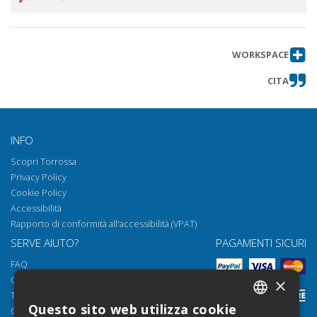
WORKSPACE
CITA
INFO
Scopri Torrossa
Privacy Policy
Cookie Policy
Accessibilità
Rapporto di conformità all'accessibilità (VPAT)
SERVE AIUTO?
PAGAMENTI SICURI
FAQ
Come aprire i nostri documenti
×
Torrossa Reader
Questo sito web utilizza cookie
Condizioni d'uso
ITALIAN