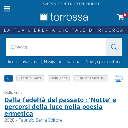
SALTA AL CONTENUTO PRINCIPALE
0
LA TUA LIBRERIA DIGITALE DI RICERCA
|
|
Ricerca avanzata
Naviga per materia
Naviga per editore
Fabrizio Serra
Dolfi, Anna
Luziana : rivista in...
Dolfi, Anna
Dalla fedeltà del passato : 'Notte' e
percorsi della luce nella poesia
ermetica
2020 -
Fabrizio Serra Editore