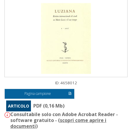
ID: 4658012
Pagina campione
PDF (0,16 Mb)
ARTICOLO
Consultabile solo con Adobe Acrobat Reader -
software gratuito - (
scopri come aprire i
documenti
)