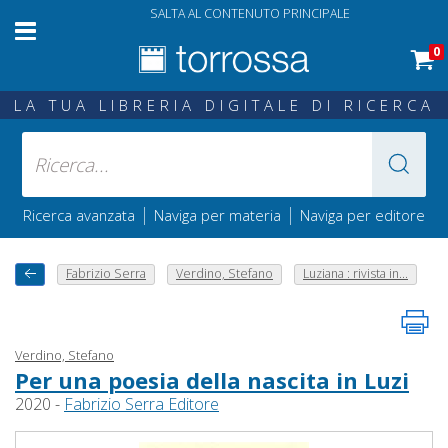
SALTA AL CONTENUTO PRINCIPALE
0
LA TUA LIBRERIA DIGITALE DI RICERCA
|
|
Ricerca avanzata
Naviga per materia
Naviga per editore
Fabrizio Serra
Verdino, Stefano
Luziana : rivista in...
Verdino, Stefano
Per una poesia della nascita in Luzi
2020 -
Fabrizio Serra Editore