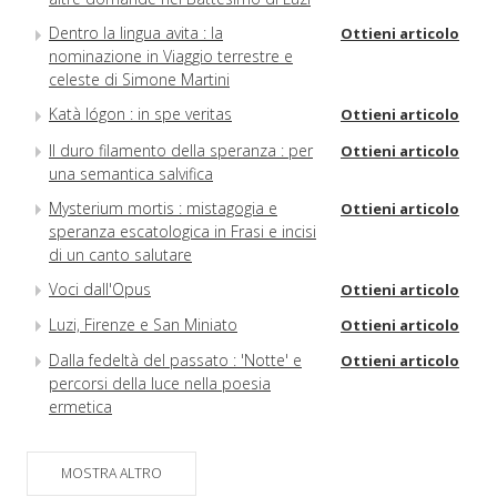
Dentro la lingua avita : la
Ottieni articolo
nominazione in Viaggio terrestre e
celeste di Simone Martini
Katà lógon : in spe veritas
Ottieni articolo
Il duro filamento della speranza : per
Ottieni articolo
una semantica salvifica
Mysterium mortis : mistagogia e
Ottieni articolo
speranza escatologica in Frasi e incisi
di un canto salutare
Voci dall'Opus
Ottieni articolo
Luzi, Firenze e San Miniato
Ottieni articolo
Dalla fedeltà del passato : 'Notte' e
Ottieni articolo
percorsi della luce nella poesia
ermetica
MOSTRA ALTRO