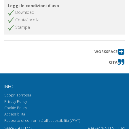
Leggi le condizioni d'uso
Download
Copia/incolla
Stampa
WORKSPACE
CITA
INFO
Scopri Torrossa
Privacy Policy
Cookie Policy
Accessibilità
Rapporto di conformità all'accessibilità (VPAT)
SERVE AIUTO?
PAGAMENTI SICURI