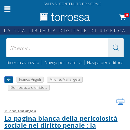
SALTA AL CONTENUTO PRINCIPALE
0
LA TUA LIBRERIA DIGITALE DI RICERCA
|
|
Ricerca avanzata
Naviga per materia
Naviga per editore
Franco Angeli
Milone, Mariangela
Democrazia e diritto...
Milone, Mariangela
La pagina bianca della pericolosità
sociale nel diritto penale : la