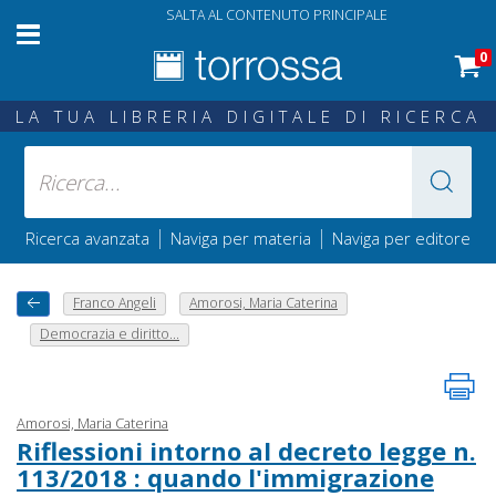
SALTA AL CONTENUTO PRINCIPALE
0
LA TUA LIBRERIA DIGITALE DI RICERCA
|
|
Ricerca avanzata
Naviga per materia
Naviga per editore
Franco Angeli
Amorosi, Maria Caterina
Democrazia e diritto...
Amorosi, Maria Caterina
Riflessioni intorno al decreto legge n.
113/2018 : quando l'immigrazione