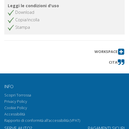
Leggi le condizioni d'uso
Download
Copia/incolla
Stampa
WORKSPACE
CITA
INFO
Scopri Torrossa
Privacy Policy
Cookie Policy
Accessibilità
Rapporto di conformità all'accessibilità (VPAT)
SERVE AIUTO?
PAGAMENTI SICURI