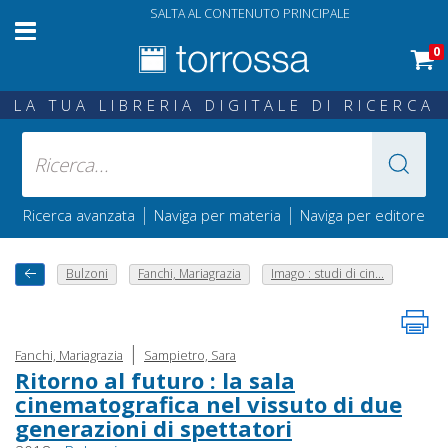
SALTA AL CONTENUTO PRINCIPALE
0
LA TUA LIBRERIA DIGITALE DI RICERCA
|
|
Ricerca avanzata
Naviga per materia
Naviga per editore
Bulzoni
Fanchi, Mariagrazia
Imago : studi di cin...
|
Fanchi, Mariagrazia
Sampietro, Sara
Ritorno al futuro : la sala
cinematografica nel vissuto di due
generazioni di spettatori