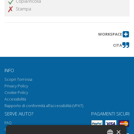
Copia/incolla
Stampa
WORKSPACE
CITA
INFO
Scopri Torrossa
Privacy Policy
Cookie Policy
Accessibilità
Rapporto di conformità all'accessibilità (VPAT)
SERVE AIUTO?
PAGAMENTI SICURI
FAQ
Come aprire i nostri documenti
×