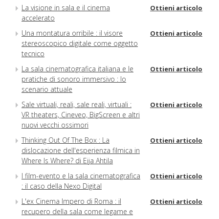
La visione in sala e il cinema
Ottieni articolo
accelerato
Una montatura orribile : il visore
Ottieni articolo
stereoscopico digitale come oggetto
tecnico
La sala cinematografica italiana e le
Ottieni articolo
pratiche di sonoro immersivo : lo
scenario attuale
Sale virtuali, reali, sale reali, virtuali :
Ottieni articolo
VR theaters, Cineveo, BigScreen e altri
nuovi vecchi ossimori
Thinking Out Of The Box : La
Ottieni articolo
dislocazione dell'esperienza filmica in
Where Is Where? di Eija Ahtila
I film-evento e la sala cinematografica
Ottieni articolo
: il caso della Nexo Digital
L'ex Cinema Impero di Roma : il
Ottieni articolo
recupero della sala come legame e