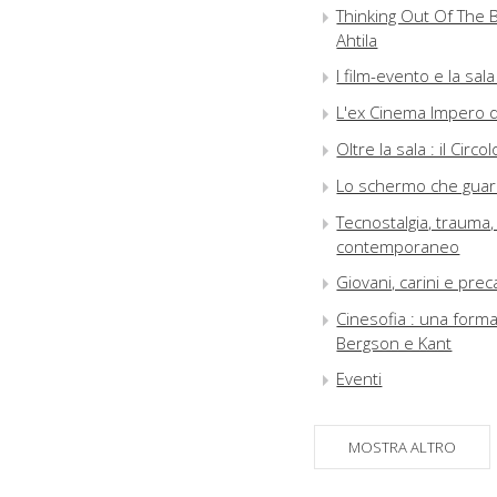
Thinking Out Of The B
Ahtila
I film-evento e la sala
L'ex Cinema Impero d
Oltre la sala : il Circ
Lo schermo che guarda
Tecnostalgia, trauma
contemporaneo
Giovani, carini e pre
Cinesofia : una forma
Bergson e Kant
Eventi
MOSTRA ALTRO