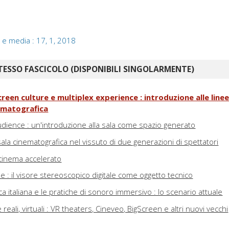
 e media : 17, 1, 2018
TESSO FASCICOLO (DISPONIBILI SINGOLARMENTE)
en culture e multiplex experience : introduzione alle linee 
nematografica
'audience : un'introduzione alla sala come spazio generato
 sala cinematografica nel vissuto di due generazioni di spettatori
l cinema accelerato
e : il visore stereoscopico digitale come oggetto tecnico
ca italiana e le pratiche di sonoro immersivo : lo scenario attuale
ale reali, virtuali : VR theaters, Cineveo, BigScreen e altri nuovi vecchi