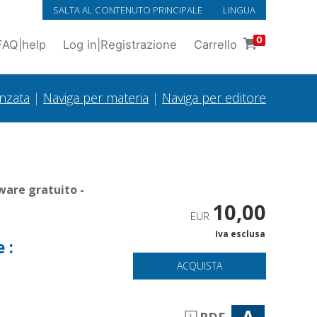
SALTA AL CONTENUTO PRINCIPALE
LINGUA
0
FAQ
|
help
Log in
|
Registrazione
Carrello
anzata
|
Naviga per materia
|
Naviga per editore
ware gratuito -
10,00
EUR
Iva esclusa
 :
ACQUISTA
A