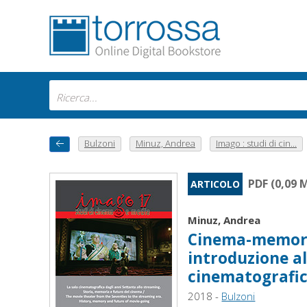
Bulzoni
Minuz, Andrea
Imago : studi di cin...
PDF (0,09 
ARTICOLO
Minuz, Andrea
Cinema-memory,
introduzione all
cinematografi
2018 -
Bulzoni