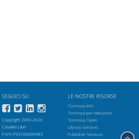
SEGUICI SU
LE NOSTRE RISORSE
Torrossa Info
Torrossa per Istituzioni
Copyright 2000-2026
Torrossa Open
Casalini Libri
Library Services
P.IVA IT03106600483
Publisher Services