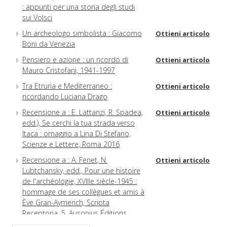
: appunti per una storia degli studi
sui Volsci
Un archeologo simbolista : Giacomo
Ottieni articolo
Boni da Venezia
Pensiero e azione : un ricordo di
Ottieni articolo
Mauro Cristofani, 1941-1997
Tra Etruria e Mediterraneo :
Ottieni articolo
ricordando Luciana Drago
Recensione a : E. Lattanzi, R. Spadea,
Ottieni articolo
edd.), Se cerchi la tua strada verso
Itaca : omaggio a Lina Di Stefano,
Scienze e Lettere, Roma 2016
Recensione a : A. Fenet, N.
Ottieni articolo
Lubtchansky, edd., Pour une histoire
de l'archéologie, XVIIIe siècle-1945 :
hommage de ses collègues et amis à
Ève Gran-Aymerich, Scripta
Receptoria, 5, Ausonius Éditions,
Bordeaux 2015