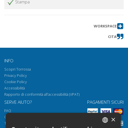
Stampa
Le basi *ap(p)a- e *at(t)a- tra lessico
Ottieni articolo
e onomastica nell'ambito sabino,
latino ed etrusco
Indirizzi e recapiti degli autori
Ottieni articolo
WORKSPACE
CITA
INFO
Scopri Torrossa
Privacy Policy
Cookie Policy
Accessibilità
Rapporto di conformità all'accessibilità (VPAT)
SERVE AIUTO?
PAGAMENTI SICURI
FAQ
Come aprire i nostri documenti
×
Torrossa Reader