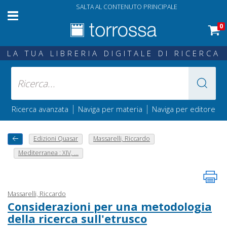
SALTA AL CONTENUTO PRINCIPALE
0
LA TUA LIBRERIA DIGITALE DI RICERCA
|
|
Ricerca avanzata
Naviga per materia
Naviga per editore
Edizioni Quasar
Massarelli, Riccardo
Mediterranea : XIV, ...
Massarelli, Riccardo
Considerazioni per una metodologia
della ricerca sull'etrusco