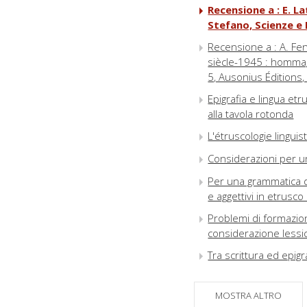
Recensione a : E. La
Stefano, Scienze e
Recensione a : A. Fen
siècle-1945 : hommag
5, Ausonius Éditions
Epigrafia e lingua et
alla tavola rotonda
L'étruscologie lingui
Considerazioni per un
Per una grammatica d
e aggettivi in etrusco
Problemi di formazion
considerazione lessi
Tra scrittura ed epigr
Le basi *ap(p)a- e *a
MOSTRA ALTRO
Indirizzi e recapiti deg