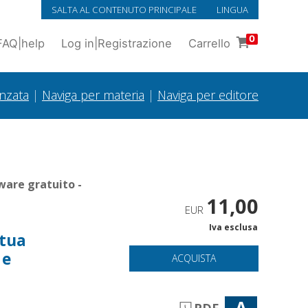
SALTA AL CONTENUTO PRINCIPALE
LINGUA
0
FAQ
|
help
Log in
|
Registrazione
Carrello
anzata
|
Naviga per materia
|
Naviga per editore
ware gratuito -
11,00
EUR
Iva esclusa
 tua
 e
ACQUISTA
A