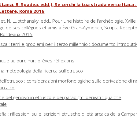
ttanzi, R. Spadea, edd.), Se cerchi la tua strada verso Itaca 
 Lettere, Roma 2016
et, N. Lubtchansky, edd., Pour une histoire de l'archéologie, XVIIIe
e de ses collègues et amis à Ève Gran-Aymerich, Scripta Recepto
, Bordeaux 2015
rusca : temi e problemi per il terzo millennio : documento introdutt
stique aujourd'hui : brèves réflexions
a metodologia della ricerca sull'etrusco
ell'etrusco : considerazioni morfonologiche sulla derivazione di 
 arcaico
e del genitivo in etrusco e dei paradigmi derivati : qualche
cale
afia : riflessioni sulle iscrizioni etrusche di età arcaica della Campa
t(t)a- tra lessico e onomastica nell'ambito sabino, latino ed etrusc
li autori