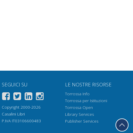
SEGUICI SU
LE NOSTRE RISORSE
Torrossa Info
Torrossa per Istituzioni
Copyright 2000-2026
Torrossa Open
Casalini Libri
Library Services
P.IVA IT03106600483
Publisher Services