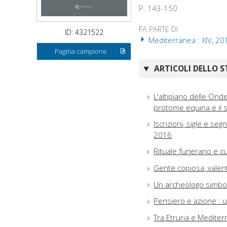
P. 143-150
FA PARTE DI
ID: 4321522
Mediterranea : XIV, 20
Pagina campione
ARTICOLI DELLO S
L'altipiano delle Onde
protome equina e il 
Iscrizioni, sigle e seg
2016
Rituale funerario e cu
Gente copiosa, valente
Un archeologo simbol
Pensiero e azione : 
Tra Etruria e Medite