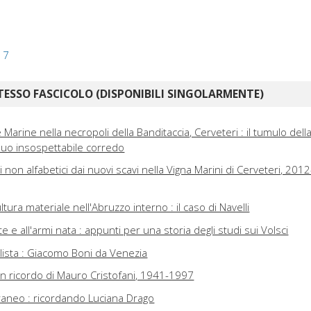
17
TESSO FASCICOLO (DISPONIBILI SINGOLARMENTE)
 Marine nella necropoli della Banditaccia, Cerveteri : il tumulo dell
suo insospettabile corredo
ni non alfabetici dai nuovi scavi nella Vigna Marini di Cerveteri, 2012
ltura materiale nell'Abruzzo interno : il caso di Navelli
 e all'armi nata : appunti per una storia degli studi sui Volsci
ista : Giacomo Boni da Venezia
un ricordo di Mauro Cristofani, 1941-1997
rraneo : ricordando Luciana Drago