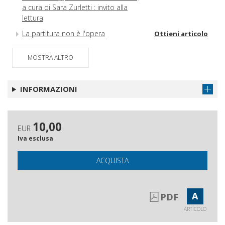
a cura di Sara Zurletti : invito alla
lettura
La partitura non è l'opera
Ottieni articolo
Come dovrebbe essere una rivista di
Ottieni articolo
MOSTRA ALTRO
musica contemporanea oggi :
sondaggio n. 1 : opinioni e proposte
dei compositori italiani
INFORMAZIONI
10,00
EUR
Iva esclusa
ACQUISTA
A
PDF
ARTICOLO