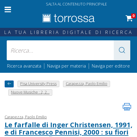
SALTA AL CONTENUTO PRINCIPALE
0
LA TUA LIBRERIA DIGITALE DI RICERCA
|
|
Ricerca avanzata
Naviga per materia
Naviga per editore
Pisa University Press
Carapezza, Paolo Emilio
Nuove Musiche : 2, 2...
Carapezza, Paolo Emilio
Le farfalle di Inger Christensen, 1991,
e di Francesco Pennisi, 2000 : su fiori