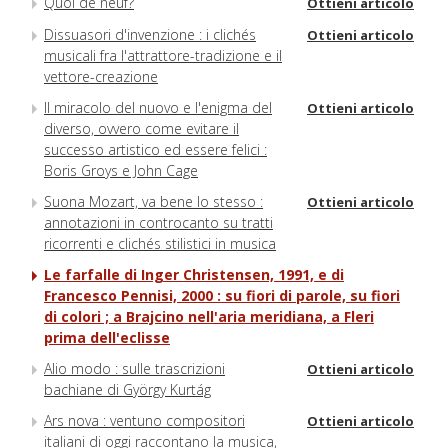
Quoi de neuf?
Ottieni articolo
Dissuasori d'invenzione : i clichés
Ottieni articolo
musicali fra l'attrattore-tradizione e il
vettore-creazione
Il miracolo del nuovo e l'enigma del
Ottieni articolo
diverso, ovvero come evitare il
successo artistico ed essere felici :
Boris Groys e John Cage
Suona Mozart, va bene lo stesso :
Ottieni articolo
annotazioni in controcanto su tratti
ricorrenti e clichés stilistici in musica
Le farfalle di Inger Christensen, 1991, e di
Francesco Pennisi, 2000 : su fiori di parole, su fiori
di colori ; a Brajcino nell'aria meridiana, a Fleri
prima dell'eclisse
Alio modo : sulle trascrizioni
Ottieni articolo
bachiane di György Kurtág
Ars nova : ventuno compositori
Ottieni articolo
italiani di oggi raccontano la musica,