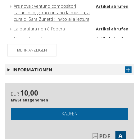
Ars nova : ventuno compositori
Artikel abrufen
italiani di oggi raccontano la musica, a
cura di Sara Zurletti : invito alla lettura
La partitura non è l'opera
Artikel abrufen
Come dovrebbe essere una rivista di
Artikel abrufen
musica contemporanea oggi :
MEHR ANZEIGEN
sondaggio n. 1 : opinioni e proposte
dei compositori italiani
INFORMATIONEN
10,00
EUR
MwSt ausgenomen
KAUFEN
A
PDF