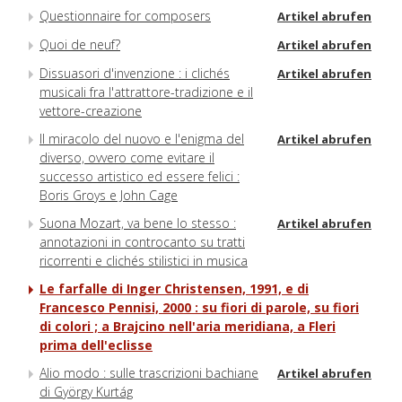
Questionnaire for composers
Artikel abrufen
Quoi de neuf?
Artikel abrufen
Dissuasori d'invenzione : i clichés
Artikel abrufen
musicali fra l'attrattore-tradizione e il
vettore-creazione
Il miracolo del nuovo e l'enigma del
Artikel abrufen
diverso, ovvero come evitare il
successo artistico ed essere felici :
Boris Groys e John Cage
Suona Mozart, va bene lo stesso :
Artikel abrufen
annotazioni in controcanto su tratti
ricorrenti e clichés stilistici in musica
Le farfalle di Inger Christensen, 1991, e di
Francesco Pennisi, 2000 : su fiori di parole, su fiori
di colori ; a Brajcino nell'aria meridiana, a Fleri
prima dell'eclisse
Alio modo : sulle trascrizioni bachiane
Artikel abrufen
di György Kurtág