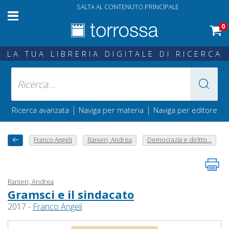
SALTA AL CONTENUTO PRINCIPALE
0
LA TUA LIBRERIA DIGITALE DI RICERCA
|
|
Ricerca avanzata
Naviga per materia
Naviga per editore
Franco Angeli
Ranieri, Andrea
Democrazia e diritto...
Ranieri, Andrea
Gramsci e il sindacato
2017 -
Franco Angeli