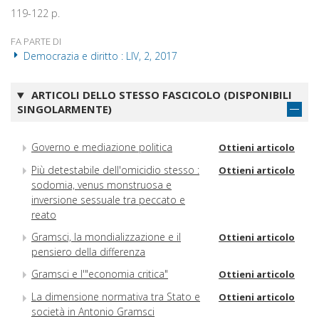
119-122 p.
FA PARTE DI
Democrazia e diritto : LIV, 2, 2017
ARTICOLI DELLO STESSO FASCICOLO (DISPONIBILI
SINGOLARMENTE)
Governo e mediazione politica
Ottieni articolo
Più detestabile dell'omicidio stesso :
Ottieni articolo
sodomia, venus monstruosa e
inversione sessuale tra peccato e
reato
Gramsci, la mondializzazione e il
Ottieni articolo
pensiero della differenza
Gramsci e l'"economia critica"
Ottieni articolo
La dimensione normativa tra Stato e
Ottieni articolo
società in Antonio Gramsci