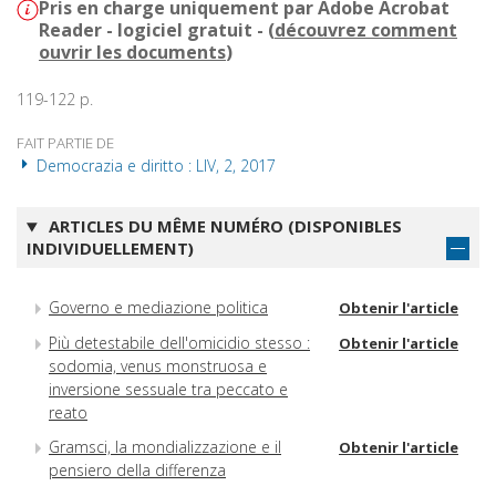
Pris en charge uniquement par Adobe Acrobat
Reader - logiciel gratuit - (
découvrez comment
ouvrir les documents
)
119-122 p.
FAIT PARTIE DE
Democrazia e diritto : LIV, 2, 2017
ARTICLES DU MÊME NUMÉRO (DISPONIBLES
INDIVIDUELLEMENT)
Governo e mediazione politica
Obtenir l'article
Più detestabile dell'omicidio stesso :
Obtenir l'article
sodomia, venus monstruosa e
inversione sessuale tra peccato e
reato
Gramsci, la mondializzazione e il
Obtenir l'article
pensiero della differenza