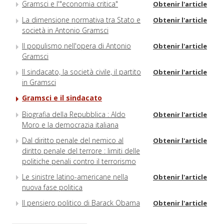
Gramsci e l'"economia critica"
Obtenir l'article
La dimensione normativa tra Stato e
Obtenir l'article
società in Antonio Gramsci
Il populismo nell'opera di Antonio
Obtenir l'article
Gramsci
Il sindacato, la società civile, il partito
Obtenir l'article
in Gramsci
Gramsci e il sindacato
Biografia della Repubblica : Aldo
Obtenir l'article
Moro e la democrazia italiana
Dal diritto penale del nemico al
Obtenir l'article
diritto penale del terrore : limiti delle
politiche penali contro il terrorismo
Le sinistre latino-americane nella
Obtenir l'article
nuova fase politica
Il pensiero politico di Barack Obama
Obtenir l'article