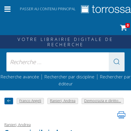
PASSER AU CONTENU PRINCIPAL
0
VOTRE LIBRAIRIE DIGITALE DE
RECHERCHE
|
|
Recherche avancée
Rechercher par discipline
Rechercher par
éditeur
Franco Angeli
Ranieri, Andrea
Democrazia e diritto...
Ranieri, Andrea