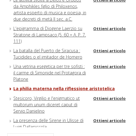
Ottieni articolo
da Amphikles figlio di Philoxenos,
artista esperto di musica e poesia, in
due decreti di metà II sec. a.C.
L'epigramma di Diogene Laerzio su
Ottieni articolo
Stratone di Lampsaco (5. 60 = A. P. 7.
111)
La batalla del Puerto de Siracusa :
Ottieni articolo
Tucidides o el imitador de Homero
Una vetrina esegetica per tre sofisti :
Ottieni articolo
il carme di Simonide nel Protagora di
Platone
La philia materna nella riflessione aristotelica
Stesicoro, Virgilio e l'enigmatico ut
Ottieni articolo
multorum unum diceret caput di
Servio Danielino
La presenza delle Sirene in Ulisse di
Ottieni articolo
Luigi Dallapiccola