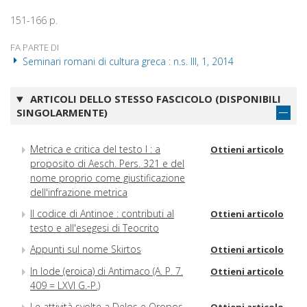
151-166 p.
FA PARTE DI
Seminari romani di cultura greca : n.s. III, 1, 2014
ARTICOLI DELLO STESSO FASCICOLO (DISPONIBILI
SINGOLARMENTE)
Metrica e critica del testo I : a
Ottieni articolo
proposito di Aesch. Pers. 321 e del
nome proprio come giustificazione
dell'infrazione metrica
Il codice di Antinoe : contributi al
Ottieni articolo
testo e all'esegesi di Teocrito
Appunti sul nome Skirtos
Ottieni articolo
In lode (eroica) di Antimaco (A. P. 7.
Ottieni articolo
409 = LXVI G.-P.)
Le attività svolte a Delos e Oropos