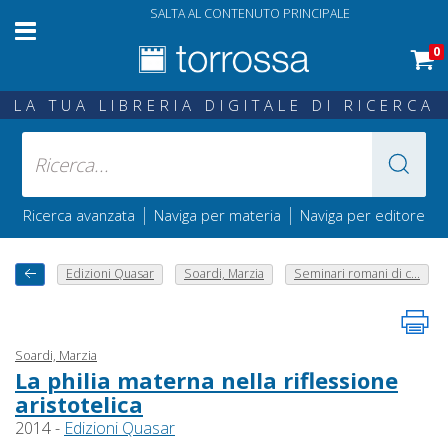
SALTA AL CONTENUTO PRINCIPALE
0
LA TUA LIBRERIA DIGITALE DI RICERCA
|
|
Ricerca avanzata
Naviga per materia
Naviga per editore
Edizioni Quasar
Soardi, Marzia
Seminari romani di c...
Soardi, Marzia
La philia materna nella riflessione
aristotelica
2014 -
Edizioni Quasar