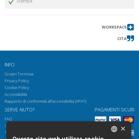
Stampa
WORKSPACE
CITA
INFO
Scopri Torrossa
Privacy Policy
Cookie Policy
Accessibilità
Rapporto di conformità all'accessibilità (VPAT)
SERVE AIUTO?
PAGAMENTI SICURI
FAQ
Come aprire i nostri documenti
×
Torrossa Reader
Questo sito web utilizza cookie