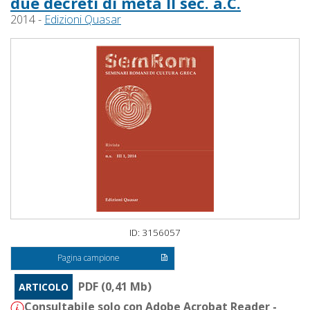
due decreti di metà II sec. a.C.
2014 -
Edizioni Quasar
ID: 3156057
Pagina campione
PDF (0,41 Mb)
ARTICOLO
Consultabile solo con Adobe Acrobat Reader -