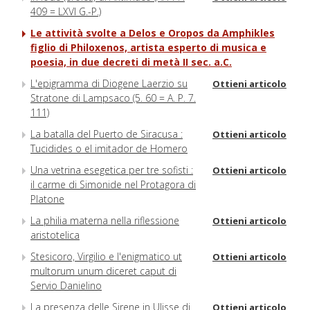
409 = LXVI G.-P.)
Le attività svolte a Delos e Oropos da Amphikles
figlio di Philoxenos, artista esperto di musica e
poesia, in due decreti di metà II sec. a.C.
L'epigramma di Diogene Laerzio su
Ottieni articolo
Stratone di Lampsaco (5. 60 = A. P. 7.
111)
La batalla del Puerto de Siracusa :
Ottieni articolo
Tucidides o el imitador de Homero
Una vetrina esegetica per tre sofisti :
Ottieni articolo
il carme di Simonide nel Protagora di
Platone
La philia materna nella riflessione
Ottieni articolo
aristotelica
Stesicoro, Virgilio e l'enigmatico ut
Ottieni articolo
multorum unum diceret caput di
Servio Danielino
La presenza delle Sirene in Ulisse di
Ottieni articolo