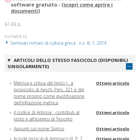
software gratuito - (
scopri come aprire i
documenti
)
67-83 p.
FA PARTE DI
Seminari romani di cultura greca : n.s. III, 1, 2014
ARTICOLI DELLO STESSO FASCICOLO (DISPONIBILI
SINGOLARMENTE)
Metrica e critica del testo I : a
Ottieni articolo
proposito di Aesch. Pers. 321 e del
nome proprio come giustificazione
dell'infrazione metrica
Il codice di Antinoe : contributi al
Ottieni articolo
testo e all'esegesi di Teocrito
Appunti sul nome Skirtos
Ottieni articolo
In lode (eroica) di Antimaco (A. P. 7.
Ottieni articolo