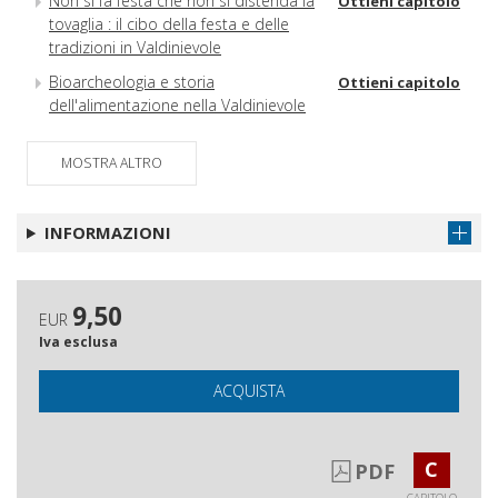
Non si fa festa che non si distenda la
Ottieni capitolo
tovaglia : il cibo della festa e delle
tradizioni in Valdinievole
Bioarcheologia e storia
Ottieni capitolo
dell'alimentazione nella Valdinievole
medievale e moderna : dagli archivi
biologici alle indagini sugli isotopi
MOSTRA ALTRO
stabili
Conclusioni
Ottieni capitolo
INFORMAZIONI
Appendice : presentazione degli Atti del convegno
Ugolino da Montecatini : l'eccellenza della
medicina termale nella Valdinievole tardo
9,50
medievale : Buggiano Castello, 31 maggio 2014
EUR
Iva esclusa
ACQUISTA
C
PDF
CAPITOLO