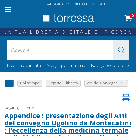
SALTA AL CONTENUTO PRINCIPALE
0
LA TUA LIBRERIA DIGITALE DI RICERCA
|
|
Ricerca avanzata
Naviga per materia
Naviga per editore
Polistampa
Segatto, Filiberto
Atti del Convegno Er...
Segatto, Filiberto
Appendice : presentazione degli Atti
del convegno Ugolino da Montecatini
: l'eccellenza della medicina termale