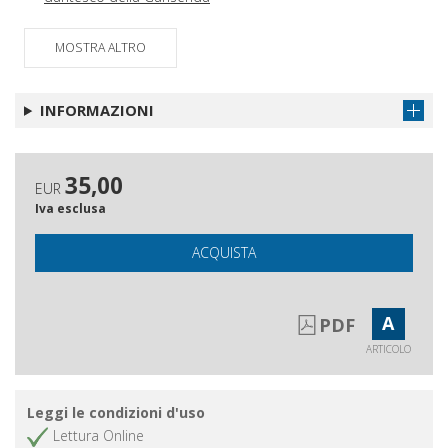
Sul grande semenzaio : qualche
Ottieni articolo
MOSTRA ALTRO
proposta
Ancora sulla linea francese : coerenza
Ottieni articolo
di Felice Del Beccaro (1909-1989)
INFORMAZIONI
35,00
EUR
Iva esclusa
ACQUISTA
A
PDF
ARTICOLO
Leggi le condizioni d'uso
Lettura Online