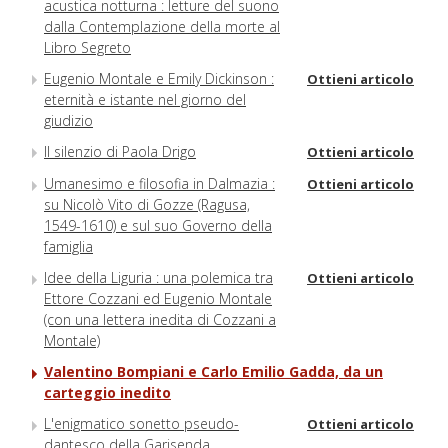
acustica notturna : letture del suono
dalla Contemplazione della morte al
Libro Segreto
Eugenio Montale e Emily Dickinson :
Ottieni articolo
eternità e istante nel giorno del
giudizio
Il silenzio di Paola Drigo
Ottieni articolo
Umanesimo e filosofia in Dalmazia :
Ottieni articolo
su Nicolò Vito di Gozze (Ragusa,
1549-1610) e sul suo Governo della
famiglia
Idee della Liguria : una polemica tra
Ottieni articolo
Ettore Cozzani ed Eugenio Montale
(con una lettera inedita di Cozzani a
Montale)
Valentino Bompiani e Carlo Emilio Gadda, da un
carteggio inedito
L'enigmatico sonetto pseudo-
Ottieni articolo
dantesco della Garisenda