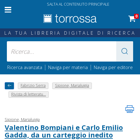
SALTA AL CONTENUTO PRINCIPALE
0
LA TUA LIBRERIA DIGITALE DI RICERCA
|
|
Ricerca avanzata
Naviga per materia
Naviga per editore
Fabrizio Serra
Sipione, Marialuigia
Rivista di letteratu...
Sipione, Marialuigia
Valentino Bompiani e Carlo Emilio
Gadda, da un carteggio inedito