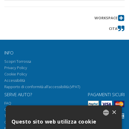
WORKSPACE
CITA
INFO
Scopri Torrossa
Privacy Policy
Cookie Policy
Accessibilità
Rapporto di conformità all'accessibilità (VPAT)
SERVE AIUTO?
PAGAMENTI SICURI
FAQ
Come aprire i nostri documenti
×
Torrossa Reader
Questo sito web utilizza cookie
Condizioni d'uso
ITALIAN
Email:
helpdesk@torrossa.com