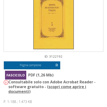
ID: 3122192
Pagina campione
PDF (1,26 Mb)
FASCICOLO
Consultabile solo con Adobe Acrobat Reader -
software gratuito - (
scopri come aprire i
documenti
)
P. 1-188 ; 1.473 KB