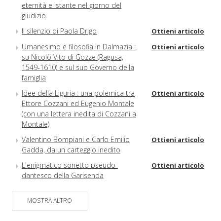
eternità e istante nel giorno del
giudizio
Il silenzio di Paola Drigo
Ottieni articolo
Umanesimo e filosofia in Dalmazia :
Ottieni articolo
su Nicolò Vito di Gozze (Ragusa,
1549-1610) e sul suo Governo della
famiglia
Idee della Liguria : una polemica tra
Ottieni articolo
Ettore Cozzani ed Eugenio Montale
(con una lettera inedita di Cozzani a
Montale)
Valentino Bompiani e Carlo Emilio
Ottieni articolo
Gadda, da un carteggio inedito
L'enigmatico sonetto pseudo-
Ottieni articolo
dantesco della Garisenda
Sul grande semenzaio : qualche
Ottieni articolo
MOSTRA ALTRO
proposta
Ancora sulla linea francese : coerenza
Ottieni articolo