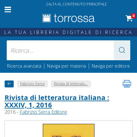
SALTA AL CONTENUTO PRINCIPALE
0
LA TUA LIBRERIA DIGITALE DI RICERCA
|
|
Ricerca avanzata
Naviga per materia
Naviga per editore
Fabrizio Serra
Rivista di letteratu...
Rivista di letteratura italiana :
XXXIV, 1, 2016
2016 -
Fabrizio Serra Editore