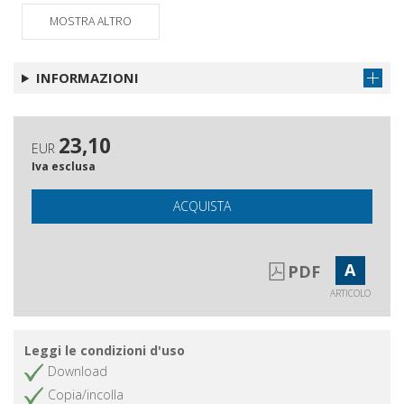
proposti per la pubblicazione ;
Norme per autori e collaboratori
MOSTRA ALTRO
INFORMAZIONI
23,10
EUR
Iva esclusa
ACQUISTA
A
PDF
ARTICOLO
Leggi le condizioni d'uso
Download
Copia/incolla