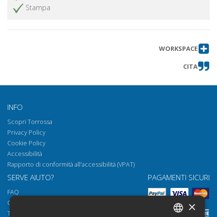
Stampa
WORKSPACE
CITA
INFO
Scopri Torrossa
Privacy Policy
Cookie Policy
Accessibilità
Rapporto di conformità all'accessibilità (VPAT)
SERVE AIUTO?
PAGAMENTI SICURI
FAQ
Come aprire i nostri documenti
×
Torrossa Reader