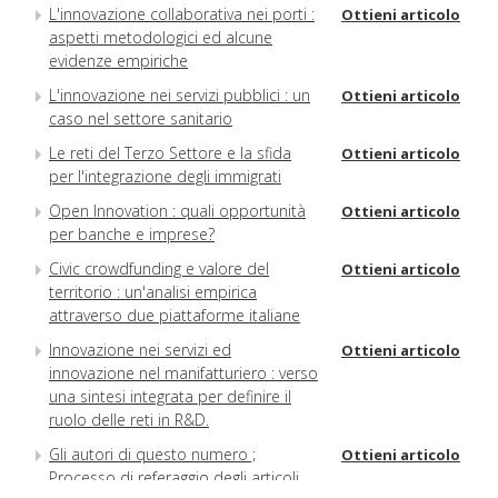
L'innovazione collaborativa nei porti :
Ottieni articolo
aspetti metodologici ed alcune
evidenze empiriche
L'innovazione nei servizi pubblici : un
Ottieni articolo
caso nel settore sanitario
Le reti del Terzo Settore e la sfida
Ottieni articolo
per l'integrazione degli immigrati
Open Innovation : quali opportunità
Ottieni articolo
per banche e imprese?
Civic crowdfunding e valore del
Ottieni articolo
territorio : un'analisi empirica
attraverso due piattaforme italiane
Innovazione nei servizi ed
Ottieni articolo
innovazione nel manifatturiero : verso
una sintesi integrata per definire il
ruolo delle reti in R&D.
Gli autori di questo numero ;
Ottieni articolo
Processo di referaggio degli articoli