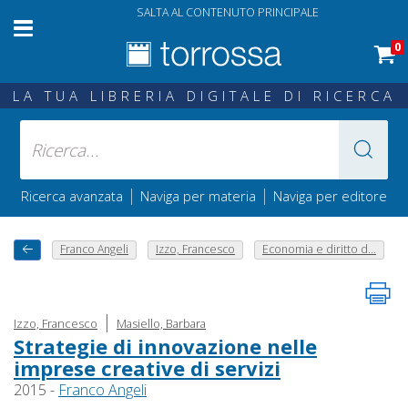
SALTA AL CONTENUTO PRINCIPALE
0
LA TUA LIBRERIA DIGITALE DI RICERCA
|
|
Ricerca avanzata
Naviga per materia
Naviga per editore
Franco Angeli
Izzo, Francesco
Economia e diritto d...
|
Izzo, Francesco
Masiello, Barbara
Strategie di innovazione nelle
imprese creative di servizi
2015 -
Franco Angeli