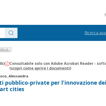
Ricerca av
tto d...
Mb)
Consultabile solo con Adobe Acrobat Reader - soft
(
scopri come aprire i documenti
)
sco, Alessandra
eti pubblico-private per l'innovazione de
art cities