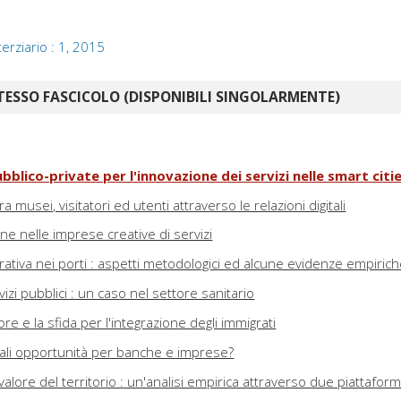
erziario : 1, 2015
TESSO FASCICOLO (DISPONIBILI SINGOLARMENTE)
pubblico-private per l'innovazione dei servizi nelle smart citi
a musei, visitatori ed utenti attraverso le relazioni digitali
one nelle imprese creative di servizi
rativa nei porti : aspetti metodologici ed alcune evidenze empiric
izi pubblici : un caso nel settore sanitario
ore e la sfida per l'integrazione degli immigrati
ali opportunità per banche e imprese?
valore del territorio : un'analisi empirica attraverso due piattafor