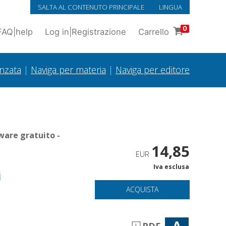
SALTA AL CONTENUTO PRINCIPALE
LINGUA
0
FAQ
|
help
Log in
|
Registrazione
Carrello
anzata
|
Naviga per materia
|
Naviga per editore
ware gratuito -
14,85
EUR
Iva esclusa
i
ACQUISTA
A