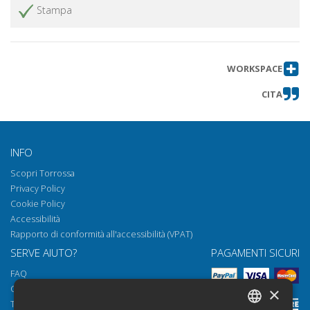
Stampa
WORKSPACE
CITA
INFO
Scopri Torrossa
Privacy Policy
Cookie Policy
Accessibilità
Rapporto di conformità all'accessibilità (VPAT)
SERVE AIUTO?
PAGAMENTI SICURI
FAQ
Come aprire i nostri documenti
×
Torrossa Reader