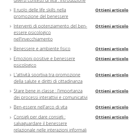
diversi contesti di vita : introduzione
Il ruolo delle life skills nella
Ottieni articolo
promozione del benessere
Interventi di potenziamento del ben-
Ottieni articolo
essere psicologico
nell'invecchiamento
Benessere e ambiente fisico
Ottieni articolo
Emozioni positive e benessere
Ottieni articolo
psicologico
L'attività sportiva tra promozione
Ottieni articolo
della salute e diritti di cittadinanza
Stare bene in classe : l'importanza
Ottieni articolo
dei processi interattivi e comunicativi
Ben-essere nell'arco di vita
Ottieni articolo
Consigli per dare consigli :
Ottieni articolo
salvaguardare il benessere
relazionale nelle interazioni informali
d'aiuto