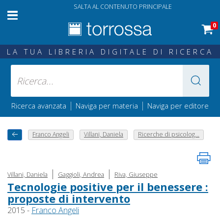
SALTA AL CONTENUTO PRINCIPALE
0
LA TUA LIBRERIA DIGITALE DI RICERCA
|
|
Ricerca avanzata
Naviga per materia
Naviga per editore
Franco Angeli
Villani, Daniela
Ricerche di psicolog...
|
|
Villani, Daniela
Gaggioli, Andrea
Riva, Giuseppe
Tecnologie positive per il benessere :
proposte di intervento
2015 -
Franco Angeli