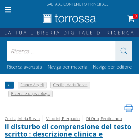
SALTA AL CONTENUTO PRINCIPALE
0
LA TUA LIBRERIA DIGITALE DI RICERCA
|
|
Ricerca avanzata
Naviga per materia
Naviga per editore
Franco Angeli
Cecilia, Maria Rosita
Ricerche di psicolog...
|
|
Cecilia, Maria Rosita
Vittorini, Pierpaolo
Di Orio, Ferdinando
Il disturbo di comprensione del testo
scritto : descrizione clinica e