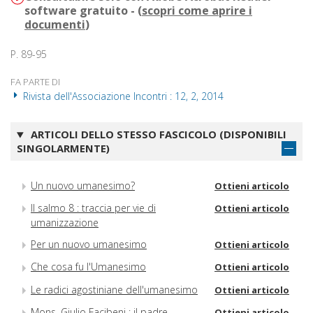
software gratuito - (
scopri come aprire i
documenti
)
P. 89-95
FA PARTE DI
Rivista dell'Associazione Incontri : 12, 2, 2014
ARTICOLI DELLO STESSO FASCICOLO (DISPONIBILI
SINGOLARMENTE)
Un nuovo umanesimo?
Ottieni articolo
Il salmo 8 : traccia per vie di
Ottieni articolo
umanizzazione
Per un nuovo umanesimo
Ottieni articolo
Che cosa fu l'Umanesimo
Ottieni articolo
Le radici agostiniane dell'umanesimo
Ottieni articolo
Mons. Giulio Facibeni : il padre
Ottieni articolo