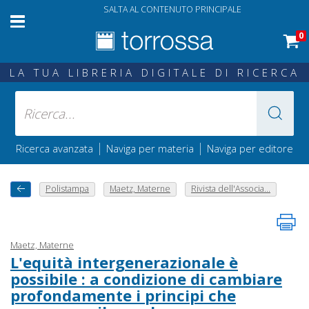
SALTA AL CONTENUTO PRINCIPALE
0
LA TUA LIBRERIA DIGITALE DI RICERCA
|
|
Ricerca avanzata
Naviga per materia
Naviga per editore
Polistampa
Maetz, Materne
Rivista dell'Associa...
Maetz, Materne
L'equità intergenerazionale è
possibile : a condizione di cambiare
profondamente i principi che