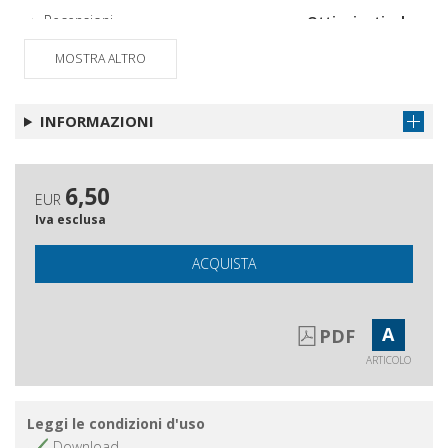
Recensioni
Ottieni articolo
Santità laica di Firenze
Ottieni articolo
MOSTRA ALTRO
Gli Autori di questo numero
Ottieni articolo
Questa Rivista
Ottieni articolo
INFORMAZIONI
6,50
EUR
Iva esclusa
ACQUISTA
A
PDF
ARTICOLO
Leggi le condizioni d'uso
Download