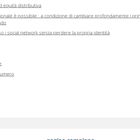
equità distributiva
ionale è possibile : a condizione di cambiare profondamente i prin
ndo
o i social network senza perdere la propria identità
e
 numero