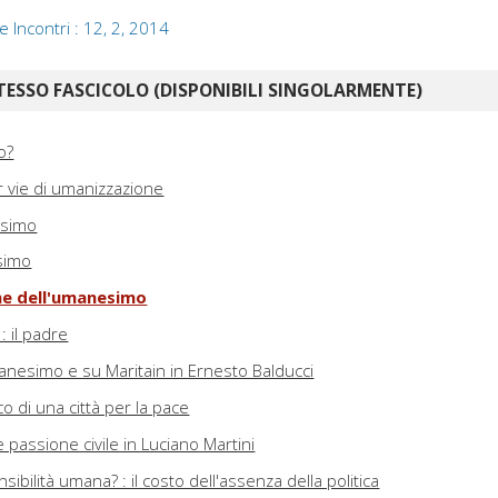
e Incontri : 12, 2, 2014
TESSO FASCICOLO (DISPONIBILI SINGOLARMENTE)
o?
er vie di umanizzazione
esimo
simo
ane dell'umanesimo
: il padre
manesimo e su Maritain in Ernesto Balducci
co di una città per la pace
 passione civile in Luciano Martini
ibilità umana? : il costo dell'assenza della politica