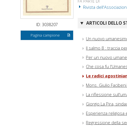
FA PARTE DI
Rivista dell'Associazion
ARTICOLI DELLO S
ID: 3038207
Pagina campione
Un nuovo umanesim
Il salmo 8 : traccia p
Per un nuovo uman
Che cosa fu l'Umane
Le radici agostini
Mons. Giulio Facibeni 
La riflessione sull'u
Giorgio La Pira, sinda
Esperienza religiosa e
Regressione della sens