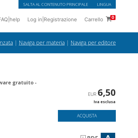
SALTA AL CONTENUTO PRINCIPALE
LINGUA
0
FAQ
|
help
Log in
|
Registrazione
Carrello
anzata
|
Naviga per materia
|
Naviga per editore
ware gratuito -
6,50
EUR
Iva esclusa
ACQUISTA
A