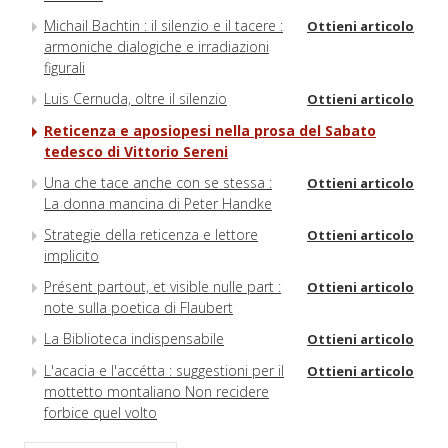
Michail Bachtin : il silenzio e il tacere :
Ottieni articolo
armoniche dialogiche e irradiazioni
figurali
Luis Cernuda, oltre il silenzio
Ottieni articolo
Reticenza e aposiopesi nella prosa del Sabato
tedesco di Vittorio Sereni
Una che tace anche con se stessa :
Ottieni articolo
La donna mancina di Peter Handke
Strategie della reticenza e lettore
Ottieni articolo
implicito
Présent partout, et visible nulle part :
Ottieni articolo
note sulla poetica di Flaubert
La Biblioteca indispensabile
Ottieni articolo
L'acacia e l'accétta : suggestioni per il
Ottieni articolo
mottetto montaliano Non recidere
forbice quel volto
Documenti da un triangolo amicale
Ottieni articolo