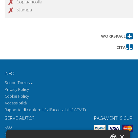
Copia/incolla
Stampa
WORKSPACE
CITA
INFO
Scopri Torrossa
Privacy Policy
Cookie Policy
Accessibilità
Rapporto di conformità all'accessibilità (VPAT)
SERVE AIUTO?
PAGAMENTI SICURI
FAQ
Come aprire i nostri documenti
×