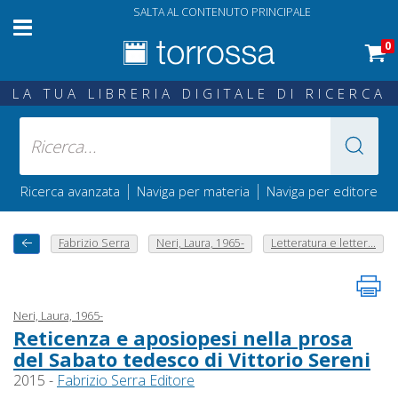
SALTA AL CONTENUTO PRINCIPALE
0
LA TUA LIBRERIA DIGITALE DI RICERCA
|
|
Ricerca avanzata
Naviga per materia
Naviga per editore
Fabrizio Serra
Neri, Laura, 1965-
Letteratura e letter...
Neri, Laura, 1965-
Reticenza e aposiopesi nella prosa
del Sabato tedesco di Vittorio Sereni
2015 -
Fabrizio Serra Editore