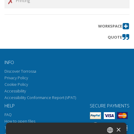
Printing
WORKSPACE
QUOTE
INFO
Discover Torrossa
Privacy Policy
Cookie Policy
Accessibility
Accessibility Conformance Report (VPAT)
HELP
SECURE PAYMENTS
FAQ
How to open files
×
Torrossa Reader