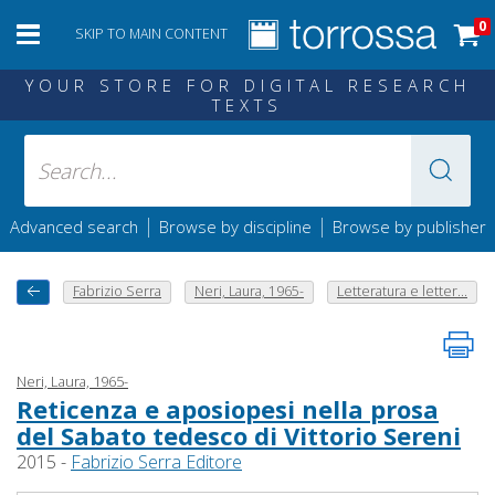
0
SKIP TO MAIN CONTENT
YOUR STORE FOR DIGITAL RESEARCH
TEXTS
|
|
Advanced search
Browse by discipline
Browse by publisher
Fabrizio Serra
Neri, Laura, 1965-
Letteratura e letter...
Neri, Laura, 1965-
Reticenza e aposiopesi nella prosa
del Sabato tedesco di Vittorio Sereni
2015 -
Fabrizio Serra Editore