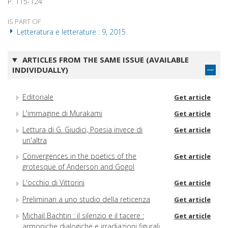
P. 115-124
IS PART OF
Letteratura e letterature : 9, 2015
ARTICLES FROM THE SAME ISSUE (AVAILABLE
INDIVIDUALLY)
Editoriale
Get article
L'immagine di Murakami
Get article
Lettura di G. Giudici, Poesia invece di
Get article
un'altra
Convergences in the poetics of the
Get article
grotesque of Anderson and Gogol
L'occhio di Vittorini
Get article
Preliminari a uno studio della reticenza
Get article
Michail Bachtin : il silenzio e il tacere :
Get article
armoniche dialogiche e irradiazioni figurali