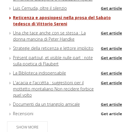
Luis Cernuda, oltre il silenzio
Get article
Reticenza e aposiopesi nella prosa del Sabato
tedesco di Vittorio Sereni
Una che tace anche con se stessa : La
Get article
donna mancina di Peter Handke
Strategie della reticenza e lettore implicito
Get article
Présent partout, et visible nulle part : note
Get article
sulla poetica di Flaubert
La Biblioteca indispensabile
Get article
L'acacia e l'accétta : suggestioni per il
Get article
mottetto montaliano Non recidere forbice
quel volto
Documenti da un triangolo amicale
Get article
Recensioni
Get article
SHOW MORE