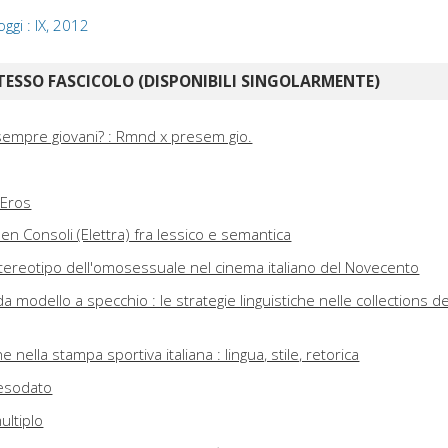
oggi : IX, 2012
TESSO FASCICOLO (DISPONIBILI SINGOLARMENTE)
empre giovani? : Rmnd x presem gio.
 Eros
men Consoli (Elettra) fra lessico e semantica
o stereotipo dell'omosessuale nel cinema italiano del Novecento
a modello a specchio : le strategie linguistiche nelle collections de
e nella stampa sportiva italiana : lingua, stile, retorica
 esodato
multiplo