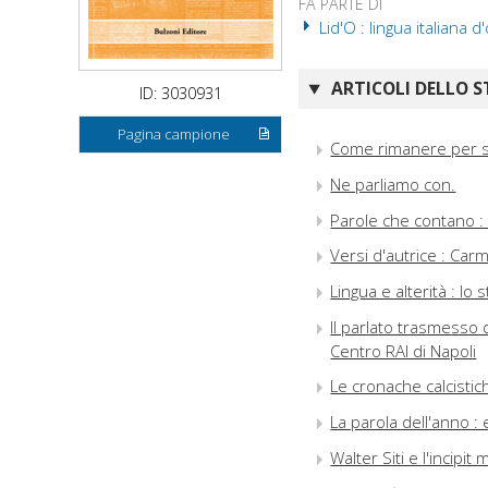
FA PARTE DI
Lid'O : lingua italiana d'
ARTICOLI DELLO S
ID: 3030931
Pagina campione
Come rimanere per s
Ne parliamo con.
Parole che contano :
Versi d'autrice : Car
Lingua e alterità : l
Il parlato trasmesso d
Centro RAI di Napoli
Le cronache calcistich
La parola dell'anno :
Walter Siti e l'incipit 