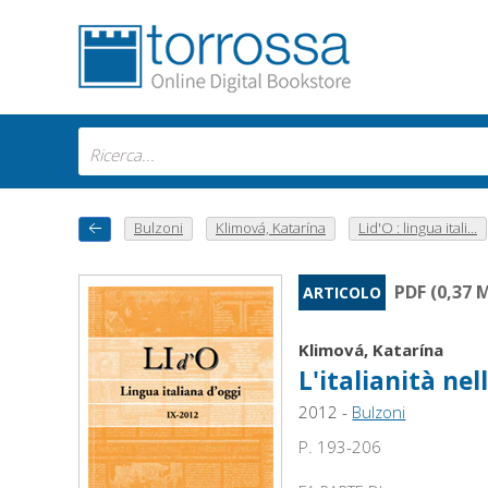
Bulzoni
Klimová, Katarína
Lid'O : lingua itali...
PDF (0,37 
ARTICOLO
Klimová, Katarína
L'italianità nel
2012 -
Bulzoni
P. 193-206