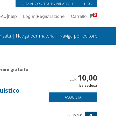
SALTA AL CONTENUTO PRINCIPALE
LINGUA
0
FAQ
|
help
Log in
|
Registrazione
Carrello
anzata
|
Naviga per materia
|
Naviga per editore
ware gratuito -
10,00
EUR
Iva esclusa
guistico
ACQUISTA
A