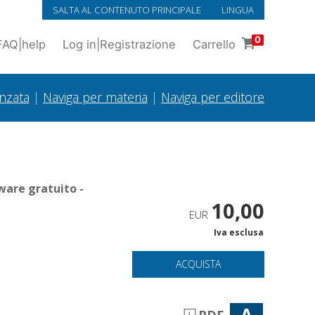
SALTA AL CONTENUTO PRINCIPALE
LINGUA
0
FAQ
|
help
Log in
|
Registrazione
Carrello
anzata
|
Naviga per materia
|
Naviga per editore
ware gratuito -
10,00
EUR
Iva esclusa
ACQUISTA
A