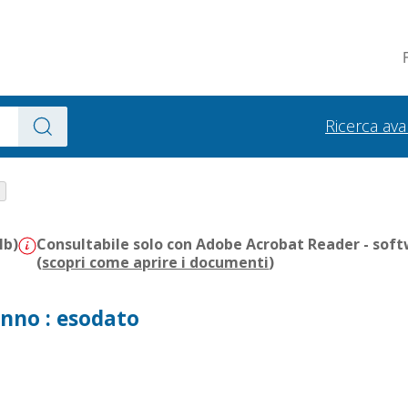
Ricerca av
Mb)
Consultabile solo con Adobe Acrobat Reader - soft
(
scopri come aprire i documenti
)
anno : esodato