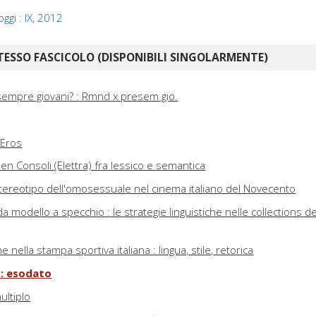
oggi : IX, 2012
TESSO FASCICOLO (DISPONIBILI SINGOLARMENTE)
empre giovani? : Rmnd x presem gio.
 Eros
men Consoli (Elettra) fra lessico e semantica
o stereotipo dell'omosessuale nel cinema italiano del Novecento
a modello a specchio : le strategie linguistiche nelle collections de
e nella stampa sportiva italiana : lingua, stile, retorica
 : esodato
multiplo