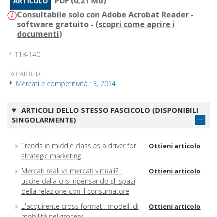
PDF (0,21 Mb)
ARTICOLO
Consultabile solo con Adobe Acrobat Reader -
software gratuito - (
scopri come aprire i
documenti
)
P. 113-140
FA PARTE DI
Mercati e competitività : 3, 2014
ARTICOLI DELLO STESSO FASCICOLO (DISPONIBILI
SINGOLARMENTE)
Trends in middle class as a driver for
Ottieni articolo
strategic marketing
Mercati reali vs mercati virtuali? :
Ottieni articolo
uscire dalla crisi ripensando gli spazi
della relazione con il consumatore
L'acquirente cross-format : modelli di
Ottieni articolo
mobilità nel grocery