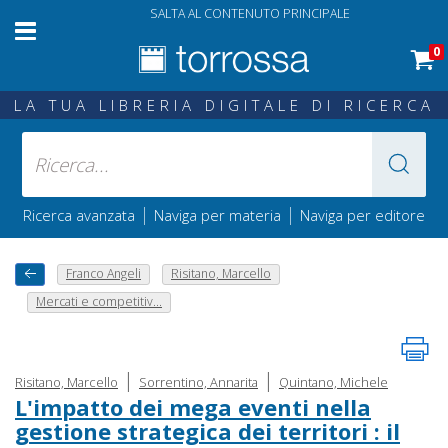
SALTA AL CONTENUTO PRINCIPALE
0
LA TUA LIBRERIA DIGITALE DI RICERCA
|
|
Ricerca avanzata
Naviga per materia
Naviga per editore
Franco Angeli
Risitano, Marcello
Mercati e competitiv...
|
|
Risitano, Marcello
Sorrentino, Annarita
Quintano, Michele
L'impatto dei mega eventi nella
gestione strategica dei territori : il