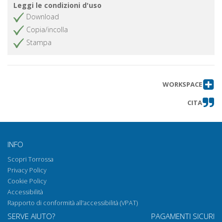
Leggi le condizioni d'uso
Download
Copia/incolla
Stampa
WORKSPACE
CITA
INFO
Scopri Torrossa
Privacy Policy
Cookie Policy
Accessibilità
Rapporto di conformità all'accessibilità (VPAT)
SERVE AIUTO?
PAGAMENTI SICURI