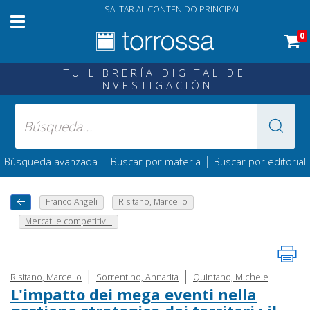
SALTAR AL CONTENIDO PRINCIPAL
0
TU LIBRERÍA DIGITAL DE
INVESTIGACIÓN
|
|
Búsqueda avanzada
Buscar por materia
Buscar por editorial
Franco Angeli
Risitano, Marcello
Mercati e competitiv...
|
|
Risitano, Marcello
Sorrentino, Annarita
Quintano, Michele
L'impatto dei mega eventi nella