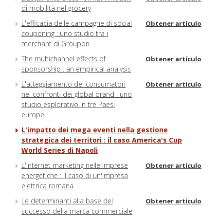
di mobilità nel grocery
L'efficacia delle campagne di social
Obtener artículo
couponing : uno studio tra i
merchant di Groupon
The multichannel effects of
Obtener artículo
sponsorship : an empirical analysis
L'atteggiamento dei consumatori
Obtener artículo
nei confronti dei global brand : uno
studio esplorativo in tre Paesi
europei
L'impatto dei mega eventi nella gestione
strategica dei territori : il caso America's Cup
World Series di Napoli
L'internet marketing nelle imprese
Obtener artículo
energetiche : il caso di un'impresa
elettrica romana
Le determinanti alla base del
Obtener artículo
successo della marca commerciale