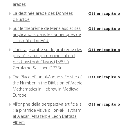
arabes
La destinée arabe des Données
Ottieni capitolo
d'Euclide
Sur le théorème de Ménélaüs et ses
Ottieni capitolo
applications dans les Sphériques de
l'Istikmāl d'Ibn Hūd.
L'héritage arabe sur le problème des
Ottieni capitolo
parallèles : un patrimoine culturel
des Christoph Clavius (1589) à
Gerolamo Saccheri (1733)
The Place of Ibn al-Ahdab's Epistle of
Ottieni capitolo
the Number in the Diffusion of Arabic
Mathematics in Hebrew in Medieval
Europe
All'origine della perspectiva artificialis
Ottieni capitolo
: la piramide visiva di Ibn-al-Haytham
al-Alasan (Alhazen) e Leon Battista
Alberti