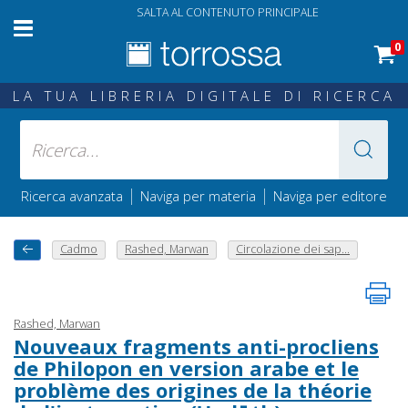
SALTA AL CONTENUTO PRINCIPALE
0
LA TUA LIBRERIA DIGITALE DI RICERCA
|
|
Ricerca avanzata
Naviga per materia
Naviga per editore
Cadmo
Rashed, Marwan
Circolazione dei sap...
Rashed, Marwan
Nouveaux fragments anti-procliens
de Philopon en version arabe et le
problème des origines de la théorie