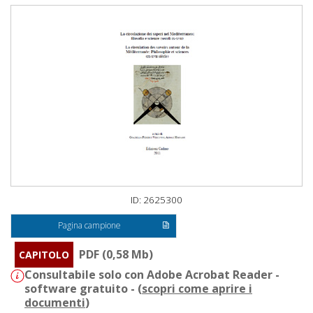
ID: 2625300
Pagina campione
PDF (0,58 Mb)
CAPITOLO
Consultabile solo con Adobe Acrobat Reader -
software gratuito - (
scopri come aprire i
documenti
)