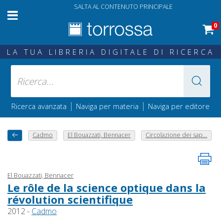
SALTA AL CONTENUTO PRINCIPALE
0
LA TUA LIBRERIA DIGITALE DI RICERCA
|
|
Ricerca avanzata
Naviga per materia
Naviga per editore
Cadmo
El Bouazzati, Bennacer
Circolazione dei sap...
El Bouazzati, Bennacer
Le rôle de la science optique dans la
révolution scientifique
2012 -
Cadmo