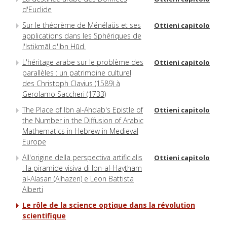
d'Euclide
Sur le théorème de Ménélaüs et ses
Ottieni capitolo
applications dans les Sphériques de
l'Istikmāl d'Ibn Hūd.
L'héritage arabe sur le problème des
Ottieni capitolo
parallèles : un patrimoine culturel
des Christoph Clavius (1589) à
Gerolamo Saccheri (1733)
The Place of Ibn al-Ahdab's Epistle of
Ottieni capitolo
the Number in the Diffusion of Arabic
Mathematics in Hebrew in Medieval
Europe
All'origine della perspectiva artificialis
Ottieni capitolo
: la piramide visiva di Ibn-al-Haytham
al-Alasan (Alhazen) e Leon Battista
Alberti
Le rôle de la science optique dans la révolution
scientifique