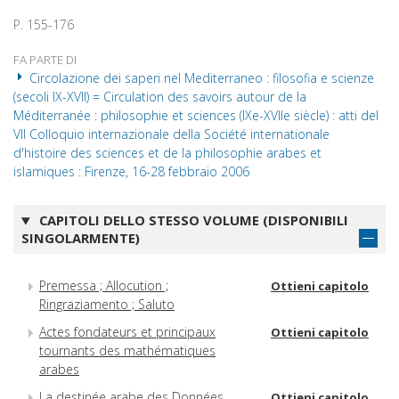
P. 155-176
FA PARTE DI
Circolazione dei saperi nel Mediterraneo : filosofia e scienze
(secoli IX-XVII) = Circulation des savoirs autour de la
Méditerranée : philosophie et sciences (IXe-XVIIe siècle) : atti del
VII Colloquio internazionale della Société internationale
d'histoire des sciences et de la philosophie arabes et
islamiques : Firenze, 16-28 febbraio 2006
CAPITOLI DELLO STESSO VOLUME (DISPONIBILI
SINGOLARMENTE)
Premessa ; Allocution ;
Ottieni capitolo
Ringraziamento ; Saluto
Actes fondateurs et principaux
Ottieni capitolo
tournants des mathématiques
arabes
La destinée arabe des Données
Ottieni capitolo