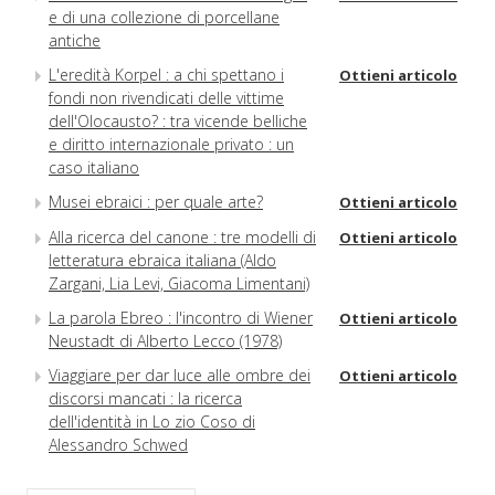
e di una collezione di porcellane
antiche
L'eredità Korpel : a chi spettano i
Ottieni articolo
fondi non rivendicati delle vittime
dell'Olocausto? : tra vicende belliche
e diritto internazionale privato : un
caso italiano
Musei ebraici : per quale arte?
Ottieni articolo
Alla ricerca del canone : tre modelli di
Ottieni articolo
letteratura ebraica italiana (Aldo
Zargani, Lia Levi, Giacoma Limentani)
La parola Ebreo : l'incontro di Wiener
Ottieni articolo
Neustadt di Alberto Lecco (1978)
Viaggiare per dar luce alle ombre dei
Ottieni articolo
discorsi mancati : la ricerca
dell'identità in Lo zio Coso di
Alessandro Schwed
Nel Paese di Gesù : ricordi di un
Ottieni articolo