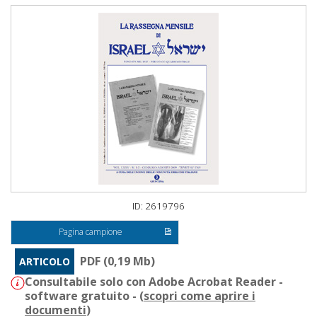
ID: 2619796
Pagina campione
PDF (0,19 Mb)
ARTICOLO
Consultabile solo con Adobe Acrobat Reader -
software gratuito - (
scopri come aprire i
documenti
)