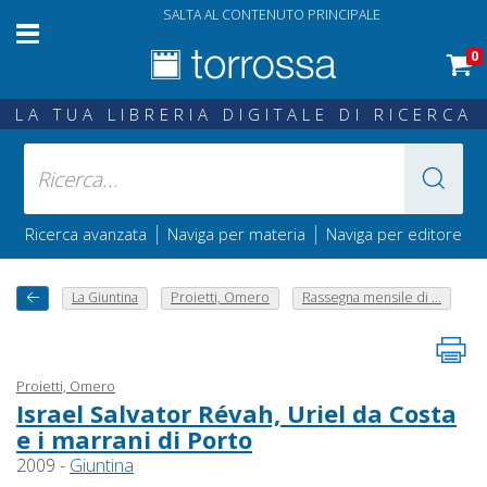
SALTA AL CONTENUTO PRINCIPALE
0
LA TUA LIBRERIA DIGITALE DI RICERCA
|
|
Ricerca avanzata
Naviga per materia
Naviga per editore
La Giuntina
Proietti, Omero
Rassegna mensile di ...
Proietti, Omero
Israel Salvator Révah, Uriel da Costa
e i marrani di Porto
2009 -
Giuntina